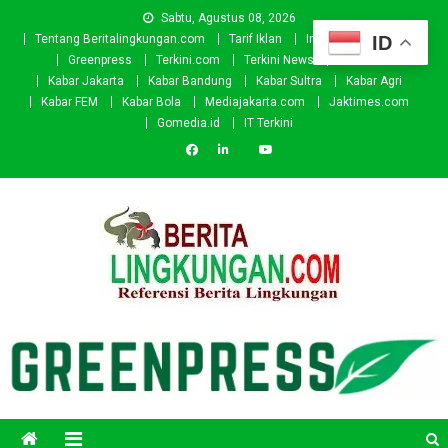
Skip
Sabtu, Agustus 08, 2026
to
ID
Tentang Beritalingkungan.com
Tarif Iklan
Investor
Donasi
content
Greenpress
Terkini.com
Terkini News
Kabar.id
Kabar Jakarta
Kabar Bandung
Kabar Sultra
Kabar Agri
Kabar FEM
Kabar Bola
Mediajakarta.com
Jaktimes.com
Gomedia.id
IT Terkini
Beritalingkungan.com
Situs Berita Lingkungan Indonesia