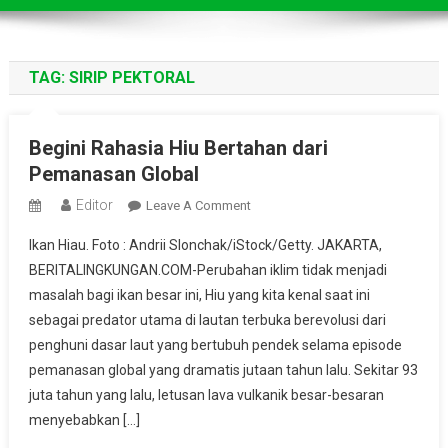
TAG:
SIRIP PEKTORAL
Begini Rahasia Hiu Bertahan dari
Pemanasan Global
Editor
On
Leave A Comment
Begini
Ikan Hiau. Foto : Andrii Slonchak/iStock/Getty. JAKARTA,
Rahasia
BERITALINGKUNGAN.COM-Perubahan iklim tidak menjadi
Hiu
masalah bagi ikan besar ini, Hiu yang kita kenal saat ini
Bertahan
sebagai predator utama di lautan terbuka berevolusi dari
Dari
Pemanasan
penghuni dasar laut yang bertubuh pendek selama episode
Global
pemanasan global yang dramatis jutaan tahun lalu. Sekitar 93
juta tahun yang lalu, letusan lava vulkanik besar-besaran
menyebabkan […]