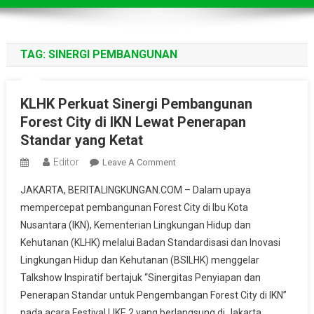
TAG:
SINERGI PEMBANGUNAN
KLHK Perkuat Sinergi Pembangunan
Forest City di IKN Lewat Penerapan
Standar yang Ketat
Editor
On
Leave A Comment
KLHK
JAKARTA, BERITALINGKUNGAN.COM – Dalam upaya
Perkuat
mempercepat pembangunan Forest City di Ibu Kota
Sinergi
Nusantara (IKN), Kementerian Lingkungan Hidup dan
Pembangunan
Kehutanan (KLHK) melalui Badan Standardisasi dan Inovasi
Forest
City
Lingkungan Hidup dan Kehutanan (BSILHK) menggelar
Di
Talkshow Inspiratif bertajuk “Sinergitas Penyiapan dan
IKN
Penerapan Standar untuk Pengembangan Forest City di IKN”
Lewat
pada acara Festival LIKE 2 yang berlangsung di Jakarta