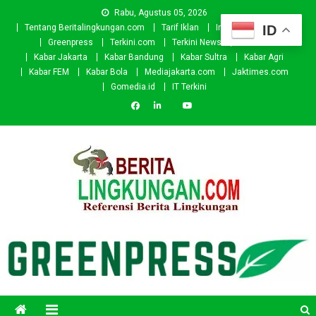
Skip
Rabu, Agustus 05, 2026
to
ID
Tentang Beritalingkungan.com
Tarif Iklan
Investor
Donasi
content
Greenpress
Terkini.com
Terkini News
Kabar.id
Kabar Jakarta
Kabar Bandung
Kabar Sultra
Kabar Agri
Kabar FEM
Kabar Bola
Mediajakarta.com
Jaktimes.com
Gomedia.id
IT Terkini
Beritalingkungan.com
Situs Berita Lingkungan Indonesia