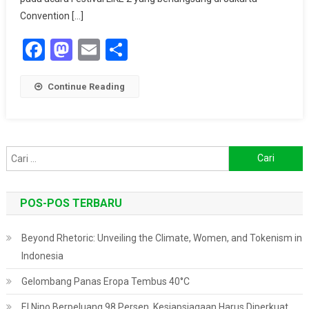
Penerapan
Convention […]
Standar
Yang
Facebook
Mastodon
Email
Share
Ketat
Continue Reading
Cari
untuk:
POS-POS TERBARU
Beyond Rhetoric: Unveiling the Climate, Women, and Tokenism in
Indonesia
Gelombang Panas Eropa Tembus 40°C
El Nino Berpeluang 98 Persen, Kesiapsiagaan Harus Diperkuat