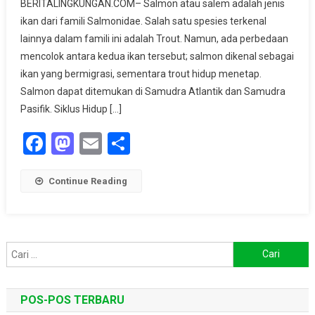
BERITALINGKUNGAN.COM– Salmon atau salem adalah jenis
Ikan
ikan dari famili Salmonidae. Salah satu spesies terkenal
Migran
lainnya dalam famili ini adalah Trout. Namun, ada perbedaan
Yang
Kaya
mencolok antara kedua ikan tersebut; salmon dikenal sebagai
Nutrisi
ikan yang bermigrasi, sementara trout hidup menetap.
Salmon dapat ditemukan di Samudra Atlantik dan Samudra
Pasifik. Siklus Hidup […]
Facebook
Mastodon
Email
Share
Continue Reading
Cari
untuk:
POS-POS TERBARU