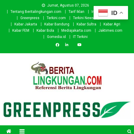
Skip
Jumat, Agustus 07, 2026
to
ID
Tentang Beritalingkungan.com
Tarif Iklan
Investor
Donasi
content
Greenpress
Terkini.com
Terkini News
Kabar.id
Kabar Jakarta
Kabar Bandung
Kabar Sultra
Kabar Agri
Kabar FEM
Kabar Bola
Mediajakarta.com
Jaktimes.com
Gomedia.id
IT Terkini
Beritalingkungan.com
Situs Berita Lingkungan Indonesia