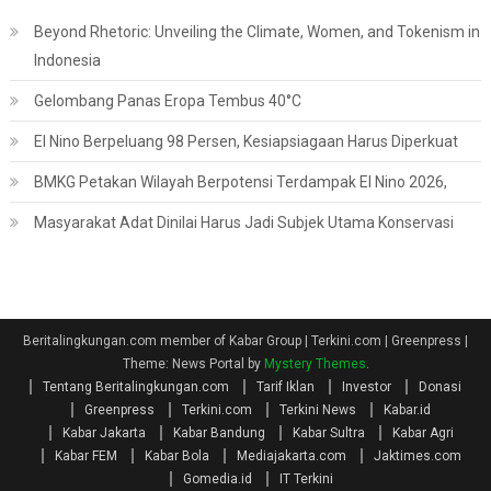
Beyond Rhetoric: Unveiling the Climate, Women, and Tokenism in
Indonesia
Gelombang Panas Eropa Tembus 40°C
El Nino Berpeluang 98 Persen, Kesiapsiagaan Harus Diperkuat
BMKG Petakan Wilayah Berpotensi Terdampak El Nino 2026,
Masyarakat Adat Dinilai Harus Jadi Subjek Utama Konservasi
Beritalingkungan.com member of Kabar Group | Terkini.com | Greenpress
|
Theme: News Portal by
Mystery Themes
.
Tentang Beritalingkungan.com
Tarif Iklan
Investor
Donasi
Greenpress
Terkini.com
Terkini News
Kabar.id
Kabar Jakarta
Kabar Bandung
Kabar Sultra
Kabar Agri
Kabar FEM
Kabar Bola
Mediajakarta.com
Jaktimes.com
Gomedia.id
IT Terkini