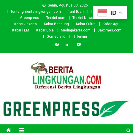
Skip
Senin, Agustus 03, 2026
to
ID
Tentang Beritalingkungan.com
Tarif Iklan
Investor
Donasi
content
Greenpress
Terkini.com
Terkini News
Kabar.id
Kabar Jakarta
Kabar Bandung
Kabar Sultra
Kabar Agri
Kabar FEM
Kabar Bola
Mediajakarta.com
Jaktimes.com
Gomedia.id
IT Terkini
Beritalingkungan.com
Situs Berita Lingkungan Indonesia