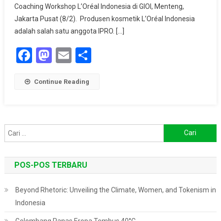
Jurnalis
Coaching Workshop L’Oréal Indonesia di GIOI, Menteng,
Perlu
Jakarta Pusat (8/2). Produsen kosmetik L’Oréal Indonesia
Membangun
adalah salah satu anggota IPRO. […]
Kemitraan
Strategis
Facebook
Mastodon
Email
Share
Continue Reading
Cari
untuk:
POS-POS TERBARU
Beyond Rhetoric: Unveiling the Climate, Women, and Tokenism in
Indonesia
Gelombang Panas Eropa Tembus 40°C