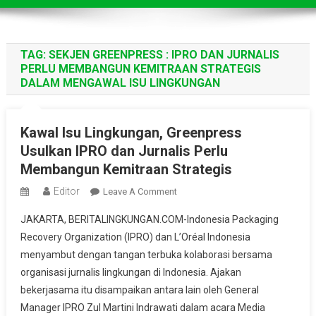
TAG:
SEKJEN GREENPRESS : IPRO DAN JURNALIS
PERLU MEMBANGUN KEMITRAAN STRATEGIS
DALAM MENGAWAL ISU LINGKUNGAN
Kawal Isu Lingkungan, Greenpress
Usulkan IPRO dan Jurnalis Perlu
Membangun Kemitraan Strategis
Editor
On
Leave A Comment
Kawal
JAKARTA, BERITALINGKUNGAN.COM-Indonesia Packaging
Isu
Recovery Organization (IPRO) dan L’Oréal Indonesia
Lingkungan,
menyambut dengan tangan terbuka kolaborasi bersama
Greenpress
organisasi jurnalis lingkungan di Indonesia. Ajakan
Usulkan
IPRO
bekerjasama itu disampaikan antara lain oleh General
Dan
Manager IPRO Zul Martini Indrawati dalam acara Media