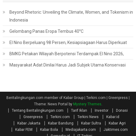
Beyond Rhetoric: Unveiling the Climate, Women, and Tokenism in
Indonesia
Gelombang Panas Eropa Tembus 40°C
El Nino Berpeluang 98 Persen, Kesiapsiagaan Harus Diperkuat
BMKG Petakan Wilayah Berpotensi Terdampak El Nino 2026,
Masyarakat Adat Dinilai Harus Jadi Subjek Utama Konservasi
Beritalingkungan.com member of Kabar Group | Terkini.com | Greenpress
|
Theme: News Portal by
Mystery Themes
.
Tentang Beritalingkungan.com
Tarif Iklan
Investor
Donasi
Greenpress
Terkini.com
Terkini News
Kabar.id
Kabar Jakarta
Kabar Bandung
Kabar Sultra
Kabar Agri
Kabar FEM
Kabar Bola
Mediajakarta.com
Jaktimes.com
Gomedia.id
IT Terkini