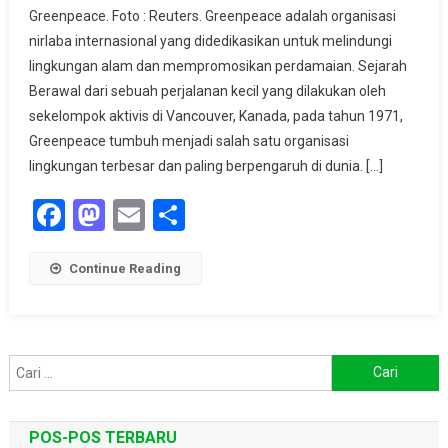
Greenpeace. Foto : Reuters. Greenpeace adalah organisasi
Greenpeace,
nirlaba internasional yang didedikasikan untuk melindungi
Organisasi
lingkungan alam dan mempromosikan perdamaian. Sejarah
Pembela
Lingkungan
Berawal dari sebuah perjalanan kecil yang dilakukan oleh
Berpengaruh
sekelompok aktivis di Vancouver, Kanada, pada tahun 1971,
Di
Greenpeace tumbuh menjadi salah satu organisasi
Dunia
lingkungan terbesar dan paling berpengaruh di dunia. […]
Facebook
Mastodon
Email
Share
Continue Reading
Cari
untuk:
POS-POS TERBARU