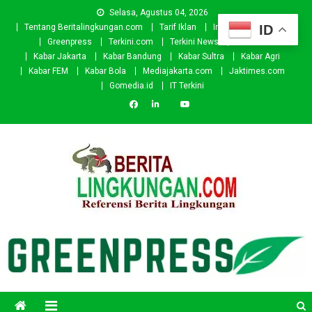
Skip
Selasa, Agustus 04, 2026
to
ID
Tentang Beritalingkungan.com
Tarif Iklan
Investor
Donasi
content
Greenpress
Terkini.com
Terkini News
Kabar.id
Kabar Jakarta
Kabar Bandung
Kabar Sultra
Kabar Agri
Kabar FEM
Kabar Bola
Mediajakarta.com
Jaktimes.com
Gomedia.id
IT Terkini
Beritalingkungan.com
Situs Berita Lingkungan Indonesia