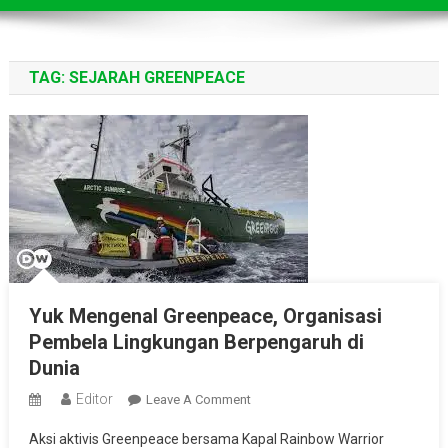
TAG:
SEJARAH GREENPEACE
Yuk Mengenal Greenpeace, Organisasi
Pembela Lingkungan Berpengaruh di
Dunia
Editor
On
Leave A Comment
Yuk
Aksi aktivis Greenpeace bersama Kapal Rainbow Warrior
Mengenal