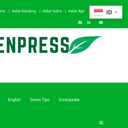
ID
arta
Kabar Bandung
Kabar Sultra
Kabar Agri
English
Green Tips
Greenpedia