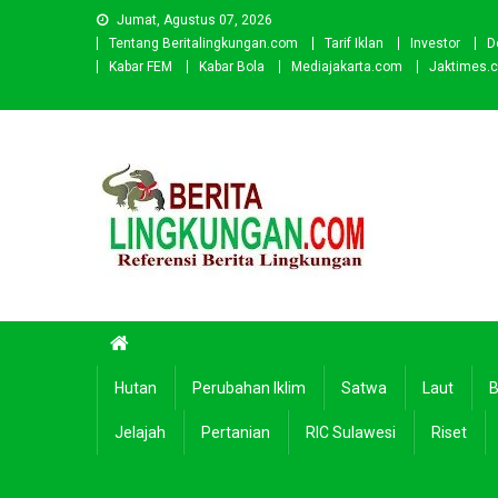
Skip
Jumat, Agustus 07, 2026
to
Tentang Beritalingkungan.com
Tarif Iklan
Investor
D
content
Kabar FEM
Kabar Bola
Mediajakarta.com
Jaktimes.
Beritalingkungan.com
Situs Berita Lingkungan Indonesia
Hutan
Perubahan Iklim
Satwa
Laut
B
Jelajah
Pertanian
RIC Sulawesi
Riset