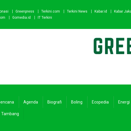
onasi
Greenpress
Terkini.com
Terkini News
Kabar.id
Kabar Jak
com
Gomedia.id
IT Terkini
encana
Agenda
Biografi
Boling
Ecopedia
Energi
Tambang