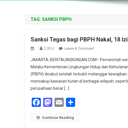
TAG:
SANKSI PBPH
Sanksi Tegas bagi PBPH Nakal, 18 Iz
Editor
On
Leave A Comment
Sanksi
JAKARTA, BERITALINGKUNGAN.COM– Pemerintah semak
Tegas
Melalui Kementerian Lingkungan Hidup dan Kehutanan
Bagi
(PBPH) dicabut setelah terbukti melanggar kewajiban
PBPH
mencakup kawasan hutan di berbagai wilayah, seperti
Nakal,
18
perusahaan besar […]
Izin
Facebook
Mastodon
Email
Share
Usaha
Dicabut,
Hutan
Continue Reading
Kembali
Ke