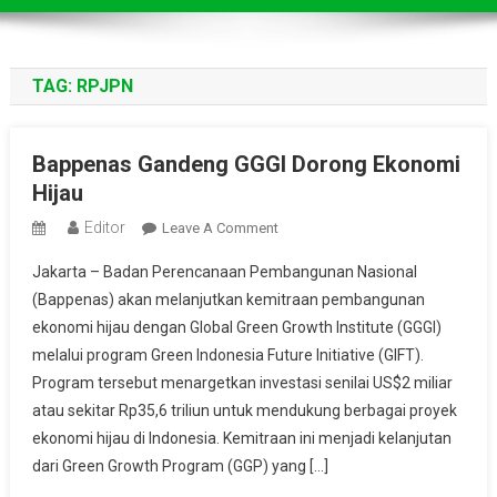
TAG:
RPJPN
Bappenas Gandeng GGGI Dorong Ekonomi
Hijau
Editor
On
Leave A Comment
Bappenas
Jakarta – Badan Perencanaan Pembangunan Nasional
Gandeng
(Bappenas) akan melanjutkan kemitraan pembangunan
GGGI
ekonomi hijau dengan Global Green Growth Institute (GGGI)
Dorong
melalui program Green Indonesia Future Initiative (GIFT).
Ekonomi
Hijau
Program tersebut menargetkan investasi senilai US$2 miliar
atau sekitar Rp35,6 triliun untuk mendukung berbagai proyek
ekonomi hijau di Indonesia. Kemitraan ini menjadi kelanjutan
dari Green Growth Program (GGP) yang […]