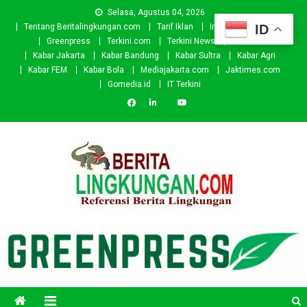
Skip
Selasa, Agustus 04, 2026
to
ID
Tentang Beritalingkungan.com
Tarif Iklan
Investor
Donasi
content
Greenpress
Terkini.com
Terkini News
Kabar.id
Kabar Jakarta
Kabar Bandung
Kabar Sultra
Kabar Agri
Kabar FEM
Kabar Bola
Mediajakarta.com
Jaktimes.com
Gomedia.id
IT Terkini
Beritalingkungan.com
Situs Berita Lingkungan Indonesia