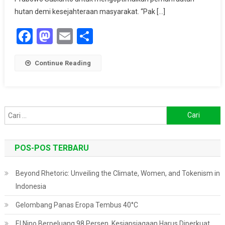
Hijaukan
hutan demi kesejahteraan masyarakat. “Pak […]
Lahan,
Tapi
Facebook
Mastodon
Email
Share
Juga
Sejahterakan
Continue Reading
Rakyat
Cari
untuk:
POS-POS TERBARU
Beyond Rhetoric: Unveiling the Climate, Women, and Tokenism in
Indonesia
Gelombang Panas Eropa Tembus 40°C
El Nino Berpeluang 98 Persen, Kesiapsiagaan Harus Diperkuat