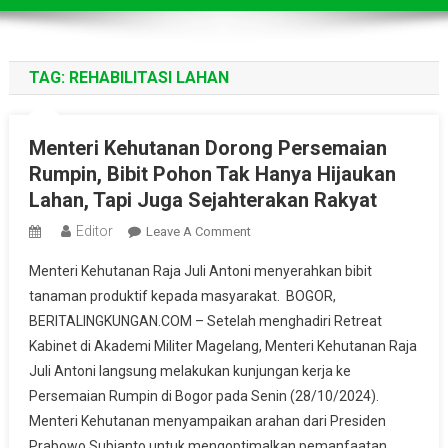
TAG:
REHABILITASI LAHAN
Menteri Kehutanan Dorong Persemaian
Rumpin, Bibit Pohon Tak Hanya Hijaukan
Lahan, Tapi Juga Sejahterakan Rakyat
Editor
On
Leave A Comment
Menteri
Menteri Kehutanan Raja Juli Antoni menyerahkan bibit
Kehutanan
tanaman produktif kepada masyarakat. BOGOR,
Dorong
BERITALINGKUNGAN.COM – Setelah menghadiri Retreat
Persemaian
Kabinet di Akademi Militer Magelang, Menteri Kehutanan Raja
Rumpin,
Bibit
Juli Antoni langsung melakukan kunjungan kerja ke
Pohon
Persemaian Rumpin di Bogor pada Senin (28/10/2024).
Tak
Menteri Kehutanan menyampaikan arahan dari Presiden
Hanya
Prabowo Subianto untuk mengoptimalkan pemanfaatan