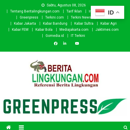
Skip
Sabtu, Agustus 08, 2026
to
ID
Tentang Beritalingkungan.com
Tarif Iklan
Investor
Donasi
content
Greenpress
Terkini.com
Terkini News
Kabar.id
Kabar Jakarta
Kabar Bandung
Kabar Sultra
Kabar Agri
Kabar FEM
Kabar Bola
Mediajakarta.com
Jaktimes.com
Gomedia.id
IT Terkini
Beritalingkungan.com
Situs Berita Lingkungan Indonesia