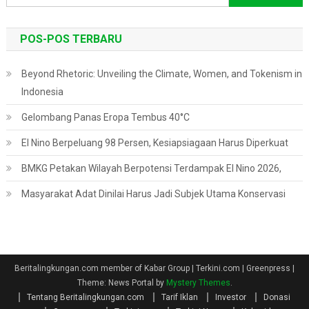
untuk:
POS-POS TERBARU
Beyond Rhetoric: Unveiling the Climate, Women, and Tokenism in
Indonesia
Gelombang Panas Eropa Tembus 40°C
El Nino Berpeluang 98 Persen, Kesiapsiagaan Harus Diperkuat
BMKG Petakan Wilayah Berpotensi Terdampak El Nino 2026,
Masyarakat Adat Dinilai Harus Jadi Subjek Utama Konservasi
Beritalingkungan.com member of Kabar Group | Terkini.com | Greenpress
|
Theme: News Portal by
Mystery Themes
.
Tentang Beritalingkungan.com
Tarif Iklan
Investor
Donasi