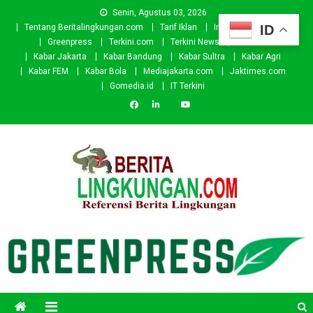
Skip
Senin, Agustus 03, 2026
to
ID
Tentang Beritalingkungan.com
Tarif Iklan
Investor
Donasi
content
Greenpress
Terkini.com
Terkini News
Kabar.id
Kabar Jakarta
Kabar Bandung
Kabar Sultra
Kabar Agri
Kabar FEM
Kabar Bola
Mediajakarta.com
Jaktimes.com
Gomedia.id
IT Terkini
Beritalingkungan.com
Situs Berita Lingkungan Indonesia