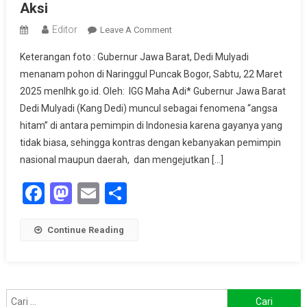
Aksi
Editor
On
Leave A Comment
Ekoliterasi
Keterangan foto : Gubernur Jawa Barat, Dedi Mulyadi
Dedi
menanam pohon di Naringgul Puncak Bogor, Sabtu, 22 Maret
Mulyadi:
2025 menlhk.go.id. Oleh: IGG Maha Adi* Gubernur Jawa Barat
Nalar,
Dedi Mulyadi (Kang Dedi) muncul sebagai fenomena “angsa
Rasa,
Dan
hitam” di antara pemimpin di Indonesia karena gayanya yang
Aksi
tidak biasa, sehingga kontras dengan kebanyakan pemimpin
nasional maupun daerah, dan mengejutkan […]
Facebook
Mastodon
Email
Share
Continue Reading
Cari