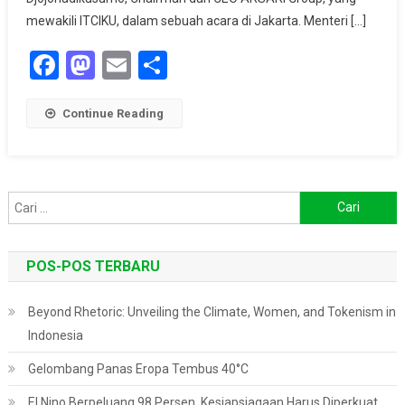
Pionir
mewakili ITCIKU, dalam sebuah acara di Jakarta. Menteri […]
Dalam
Peningkatan
Facebook
Mastodon
Email
Share
Tutupan
Hutan
Continue Reading
Alam
Cari
untuk:
POS-POS TERBARU
Beyond Rhetoric: Unveiling the Climate, Women, and Tokenism in
Indonesia
Gelombang Panas Eropa Tembus 40°C
El Nino Berpeluang 98 Persen, Kesiapsiagaan Harus Diperkuat