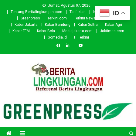
Skip
Jumat, Agustus 07, 2026
to
ID
Tentang Beritalingkungan.com
Tarif Iklan
Investor
Donasi
content
Greenpress
Terkini.com
Terkini News
Kabar.id
Kabar Jakarta
Kabar Bandung
Kabar Sultra
Kabar Agri
Kabar FEM
Kabar Bola
Mediajakarta.com
Jaktimes.com
Gomedia.id
IT Terkini
Beritalingkungan.com
Situs Berita Lingkungan Indonesia