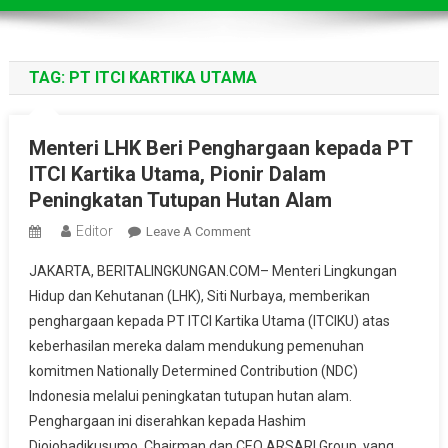
TAG:
PT ITCI KARTIKA UTAMA
Menteri LHK Beri Penghargaan kepada PT
ITCI Kartika Utama, Pionir Dalam
Peningkatan Tutupan Hutan Alam
Editor
On
Leave A Comment
Menteri
JAKARTA, BERITALINGKUNGAN.COM– Menteri Lingkungan
LHK
Hidup dan Kehutanan (LHK), Siti Nurbaya, memberikan
Beri
penghargaan kepada PT ITCI Kartika Utama (ITCIKU) atas
Penghargaan
keberhasilan mereka dalam mendukung pemenuhan
Kepada
PT
komitmen Nationally Determined Contribution (NDC)
ITCI
Indonesia melalui peningkatan tutupan hutan alam.
Kartika
Penghargaan ini diserahkan kepada Hashim
Utama,
Djojohadikusumo, Chairman dan CEO ARSARI Group, yang