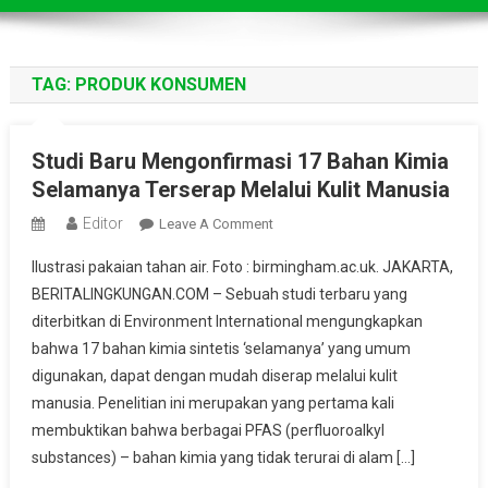
TAG:
PRODUK KONSUMEN
Studi Baru Mengonfirmasi 17 Bahan Kimia
Selamanya Terserap Melalui Kulit Manusia
Editor
On
Leave A Comment
Studi
Ilustrasi pakaian tahan air. Foto : birmingham.ac.uk. JAKARTA,
Baru
BERITALINGKUNGAN.COM – Sebuah studi terbaru yang
Mengonfirmasi
diterbitkan di Environment International mengungkapkan
17
bahwa 17 bahan kimia sintetis ‘selamanya’ yang umum
Bahan
Kimia
digunakan, dapat dengan mudah diserap melalui kulit
Selamanya
manusia. Penelitian ini merupakan yang pertama kali
Terserap
membuktikan bahwa berbagai PFAS (perfluoroalkyl
Melalui
substances) – bahan kimia yang tidak terurai di alam […]
Kulit