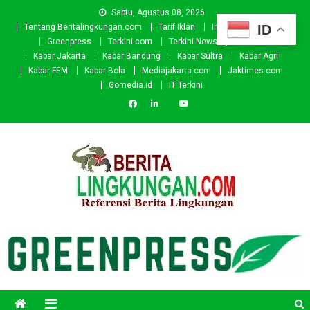
Skip
Sabtu, Agustus 08, 2026
to
ID
Tentang Beritalingkungan.com
Tarif Iklan
Investor
Donasi
content
Greenpress
Terkini.com
Terkini News
Kabar.id
Kabar Jakarta
Kabar Bandung
Kabar Sultra
Kabar Agri
Kabar FEM
Kabar Bola
Mediajakarta.com
Jaktimes.com
Gomedia.id
IT Terkini
Beritalingkungan.com
Situs Berita Lingkungan Indonesia