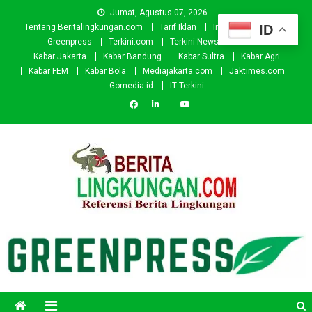
Skip
Jumat, Agustus 07, 2026
to
ID
Tentang Beritalingkungan.com
Tarif Iklan
Investor
Donasi
content
Greenpress
Terkini.com
Terkini News
Kabar.id
Kabar Jakarta
Kabar Bandung
Kabar Sultra
Kabar Agri
Kabar FEM
Kabar Bola
Mediajakarta.com
Jaktimes.com
Gomedia.id
IT Terkini
Beritalingkungan.com
Situs Berita Lingkungan Indonesia