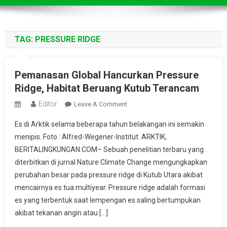
TAG:
PRESSURE RIDGE
Pemanasan Global Hancurkan Pressure
Ridge, Habitat Beruang Kutub Terancam
Editor
On
Leave A Comment
Pemanasan
Es di Arktik selama beberapa tahun belakangan ini semakin
Global
menipis. Foto : Alfred-Wegener-Institut. ARKTIK,
Hancurkan
BERITALINGKUNGAN.COM– Sebuah penelitian terbaru yang
Pressure
diterbitkan di jurnal Nature Climate Change mengungkapkan
Ridge,
Habitat
perubahan besar pada pressure ridge di Kutub Utara akibat
Beruang
mencairnya es tua multiyear. Pressure ridge adalah formasi
Kutub
es yang terbentuk saat lempengan es saling bertumpukan
Terancam
akibat tekanan angin atau […]