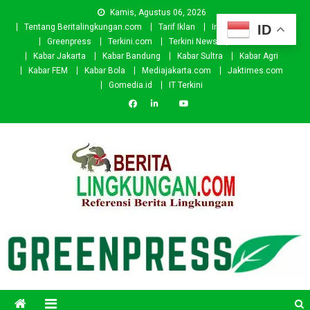
Skip
Kamis, Agustus 06, 2026
to
ID
Tentang Beritalingkungan.com
Tarif Iklan
Investor
Donasi
content
Greenpress
Terkini.com
Terkini News
Kabar.id
Kabar Jakarta
Kabar Bandung
Kabar Sultra
Kabar Agri
Kabar FEM
Kabar Bola
Mediajakarta.com
Jaktimes.com
Gomedia.id
IT Terkini
Beritalingkungan.com
Situs Berita Lingkungan Indonesia