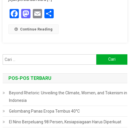
Barang
Facebook
Mastodon
Email
Share
Bukti
Satwa
Langka
Continue Reading
Diamankan
Cari
untuk:
POS-POS TERBARU
Beyond Rhetoric: Unveiling the Climate, Women, and Tokenism in
Indonesia
Gelombang Panas Eropa Tembus 40°C
El Nino Berpeluang 98 Persen, Kesiapsiagaan Harus Diperkuat