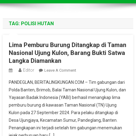
TAG:
POLISI HUTAN
Lima Pemburu Burung Ditangkap di Taman
Nasional Ujung Kulon, Barang Bukti Satwa
Langka Diamankan
Editor
On
Leave A Comment
Lima
PANDEGLAN, BERITALINGKUNGAN.COM – Tim gabungan dari
Pemburu
Polda Banten, Brimob, Balai Taman Nasional Ujung Kulon, dan
Burung
Yayasan Badak Indonesia (YABI) berhasil menangkap lima
Ditangkap
pemburu burung di kawasan Taman Nasional (TN) Ujung
Di
Taman
Kulon pada 27 September 2024. Para pelaku ditangkap di
Nasional
Desa Ujungjaya, Kecamatan Sumur, Pandeglang, Banten.
Ujung
Penangkapan ini terjadi setelah tim gabungan menemukan
Kulon,
jejak perburuan baru […]