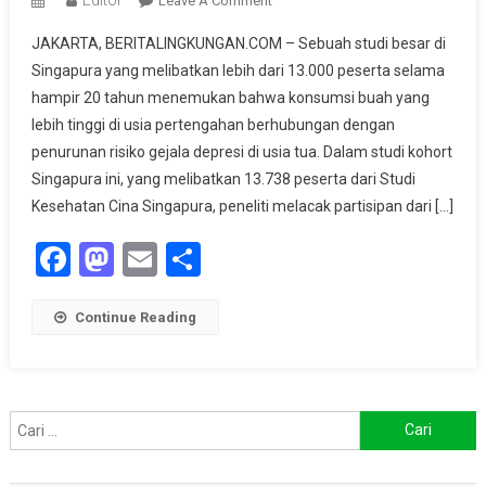
Leave A Comment
Makan
JAKARTA, BERITALINGKUNGAN.COM – Sebuah studi besar di
Buah
Singapura yang melibatkan lebih dari 13.000 peserta selama
Saat
hampir 20 tahun menemukan bahwa konsumsi buah yang
Usia
lebih tinggi di usia pertengahan berhubungan dengan
Pertengahan,
Solusi
penurunan risiko gejala depresi di usia tua. Dalam studi kohort
Cerdas
Singapura ini, yang melibatkan 13.738 peserta dari Studi
Hindari
Kesehatan Cina Singapura, peneliti melacak partisipan dari […]
Depresi
Facebook
Mastodon
Email
Share
Di
Masa
Tua
Continue Reading
Cari
untuk: