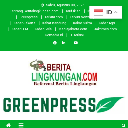
Skip
Sabtu, Agustus 08, 2026
to
ID
Tentang Beritalingkungan.com
Tarif Iklan
Investor
Donasi
content
Greenpress
Terkini.com
Terkini News
Kabar.id
Kabar Jakarta
Kabar Bandung
Kabar Sultra
Kabar Agri
Kabar FEM
Kabar Bola
Mediajakarta.com
Jaktimes.com
Gomedia.id
IT Terkini
Beritalingkungan.com
Situs Berita Lingkungan Indonesia