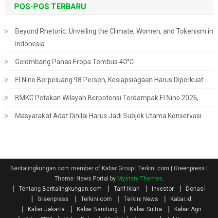
POS-POS TERBARU
Beyond Rhetoric: Unveiling the Climate, Women, and Tokenism in
Indonesia
Gelombang Panas Eropa Tembus 40°C
El Nino Berpeluang 98 Persen, Kesiapsiagaan Harus Diperkuat
BMKG Petakan Wilayah Berpotensi Terdampak El Nino 2026,
Masyarakat Adat Dinilai Harus Jadi Subjek Utama Konservasi
Beritalingkungan.com member of Kabar Group | Terkini.com | Greenpress
|
Theme: News Portal by
Mystery Themes
.
Tentang Beritalingkungan.com
Tarif Iklan
Investor
Donasi
Greenpress
Terkini.com
Terkini News
Kabar.id
Kabar Jakarta
Kabar Bandung
Kabar Sultra
Kabar Agri