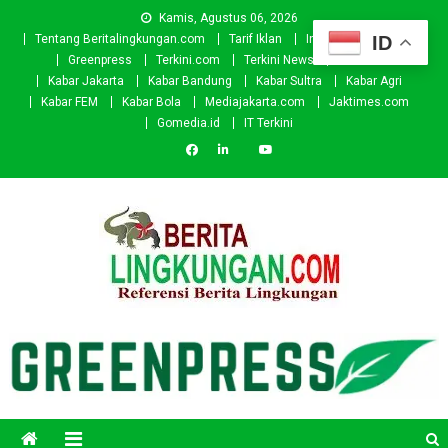
Skip
Kamis, Agustus 06, 2026
to
ID
Tentang Beritalingkungan.com
Tarif Iklan
Investor
Donasi
content
Greenpress
Terkini.com
Terkini News
Kabar.id
Kabar Jakarta
Kabar Bandung
Kabar Sultra
Kabar Agri
Kabar FEM
Kabar Bola
Mediajakarta.com
Jaktimes.com
Gomedia.id
IT Terkini
Beritalingkungan.com
Situs Berita Lingkungan Indonesia