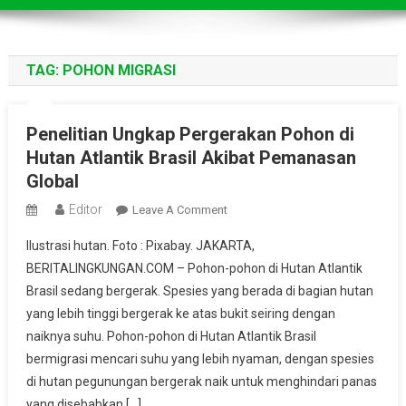
TAG:
POHON MIGRASI
Penelitian Ungkap Pergerakan Pohon di
Hutan Atlantik Brasil Akibat Pemanasan
Global
Editor
On
Leave A Comment
Penelitian
Ilustrasi hutan. Foto : Pixabay. JAKARTA,
Ungkap
BERITALINGKUNGAN.COM – Pohon-pohon di Hutan Atlantik
Pergerakan
Brasil sedang bergerak. Spesies yang berada di bagian hutan
Pohon
yang lebih tinggi bergerak ke atas bukit seiring dengan
Di
Hutan
naiknya suhu. Pohon-pohon di Hutan Atlantik Brasil
Atlantik
bermigrasi mencari suhu yang lebih nyaman, dengan spesies
Brasil
di hutan pegunungan bergerak naik untuk menghindari panas
Akibat
yang disebabkan […]