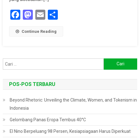
Pemanasan
Facebook
Mastodon
Email
Share
Global
Continue Reading
Cari
untuk:
POS-POS TERBARU
Beyond Rhetoric: Unveiling the Climate, Women, and Tokenism in
Indonesia
Gelombang Panas Eropa Tembus 40°C
El Nino Berpeluang 98 Persen, Kesiapsiagaan Harus Diperkuat