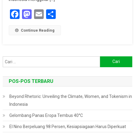
Provinsi
Facebook
Mastodon
Email
Share
Indonesia
Continue Reading
Cari
untuk:
POS-POS TERBARU
Beyond Rhetoric: Unveiling the Climate, Women, and Tokenism in
Indonesia
Gelombang Panas Eropa Tembus 40°C
El Nino Berpeluang 98 Persen, Kesiapsiagaan Harus Diperkuat