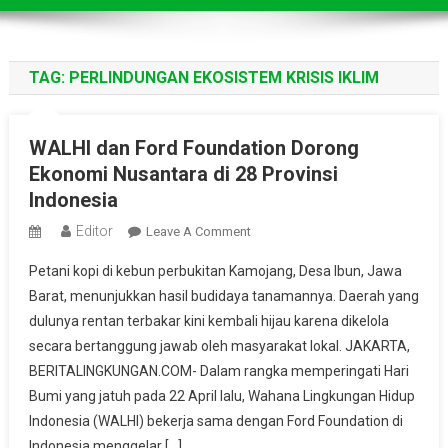
TAG:
PERLINDUNGAN EKOSISTEM KRISIS IKLIM
WALHI dan Ford Foundation Dorong
Ekonomi Nusantara di 28 Provinsi
Indonesia
Editor
On
Leave A Comment
WALHI
Petani kopi di kebun perbukitan Kamojang, Desa Ibun, Jawa
Dan
Barat, menunjukkan hasil budidaya tanamannya. Daerah yang
Ford
dulunya rentan terbakar kini kembali hijau karena dikelola
Foundation
secara bertanggung jawab oleh masyarakat lokal. JAKARTA,
Dorong
Ekonomi
BERITALINGKUNGAN.COM- Dalam rangka memperingati Hari
Nusantara
Bumi yang jatuh pada 22 April lalu, Wahana Lingkungan Hidup
Di
Indonesia (WALHI) bekerja sama dengan Ford Foundation di
28
Indonesia menggelar […]