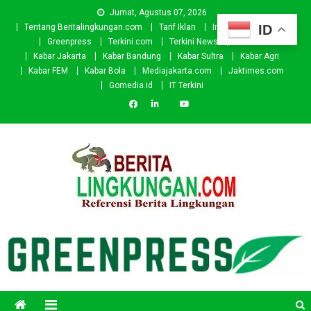
Skip
Jumat, Agustus 07, 2026
to
ID
Tentang Beritalingkungan.com
Tarif Iklan
Investor
Donasi
content
Greenpress
Terkini.com
Terkini News
Kabar.id
Kabar Jakarta
Kabar Bandung
Kabar Sultra
Kabar Agri
Kabar FEM
Kabar Bola
Mediajakarta.com
Jaktimes.com
Gomedia.id
IT Terkini
Beritalingkungan.com
Situs Berita Lingkungan Indonesia