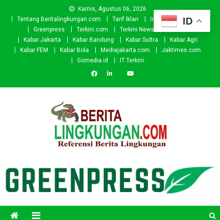
Skip
Kamis, Agustus 06, 2026
to
ID
Tentang Beritalingkungan.com
Tarif Iklan
Investor
Donasi
content
Greenpress
Terkini.com
Terkini News
Kabar.id
Kabar Jakarta
Kabar Bandung
Kabar Sultra
Kabar Agri
Kabar FEM
Kabar Bola
Mediajakarta.com
Jaktimes.com
Gomedia.id
IT Terkini
Beritalingkungan.com
Situs Berita Lingkungan Indonesia