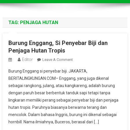
TAG:
PENJAGA HUTAN
Burung Enggang, Si Penyebar Biji dan
Penjaga Hutan Tropis
Editor
On
Leave A Comment
Burung
Burung Enggang si penyebar biji. JAKARTA,
Enggang,
BERITALINGKUNGAN.COM– Enggang, yang juga dikenal
Si
sebagai rangkong, julang, atau kangkareng, adalah burung
Penyebar
dengan paruh besar berbentuk tanduk sapi tetapi tanpa
Biji
Dan
lingkaran memiliki perang sebagai penyebar biji dan penjaga
Penjaga
hutan tropis. Paruhnya biasanya berwarna terang dan
Hutan
mencolok. Dalam bahasa Inggris, burung ini dikenal sebagai
Tropis
hornbill. Nama ilmiahnya, Buceros, berasal dari […]