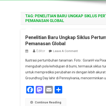
TAG:
PENELITIAN BARU UNGKAP SIKLUS P
PEMANASAN GLOBAL
Penelitian Baru Ungkap Siklus Pert
Pemanasan Global
Editor
On
Leave A Comment
Penelitian
Ilustrasi pertumbuhan tanaman. Foto : GoranH via P
Baru
mengubah pola kehidupan di bumi, termasuk siklus 
Ungkap
untuk memprediksi perubahan ini dengan lebih akurat b
Siklus
Groundhog Day lahir di Pennsylvania, mencerminkan
Pertumbuhan
Tumbuhan
Facebook
Mastodon
Email
Share
Makin
Tak
Terduga
Continue Reading
Akibat