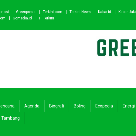
onasi
Greenpress
Terkini.com
Terkini News
Kabar.id
Kabar Jak
com
Gomedia.id
IT Terkini
encana
Agenda
Biografi
Boling
Ecopedia
Energi
Tambang