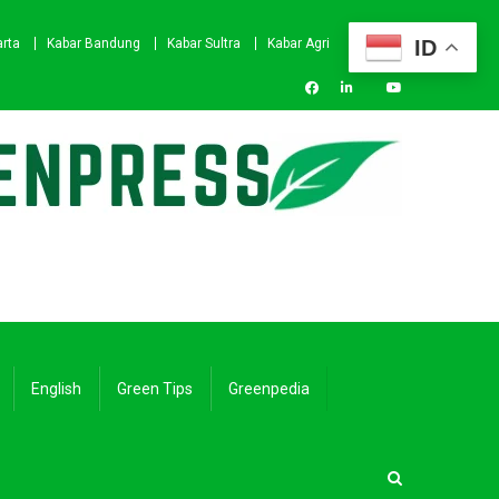
ID
arta
Kabar Bandung
Kabar Sultra
Kabar Agri
English
Green Tips
Greenpedia