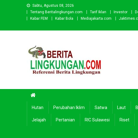
Skip
Sabtu, Agustus 08, 2026
to
Tentang Beritalingkungan.com
Tarif Iklan
Investor
D
content
Kabar FEM
Kabar Bola
Mediajakarta.com
Jaktimes.
Beritalingkungan.com
Situs Berita Lingkungan Indonesia
Hutan
Perubahan Iklim
Satwa
Laut
B
Jelajah
Pertanian
RIC Sulawesi
Riset