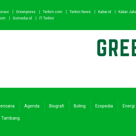
onasi
Greenpress
Terkini.com
Terkini News
Kabar.id
Kabar Jak
com
Gomedia.id
IT Terkini
encana
Agenda
Biografi
Boling
Ecopedia
Energi
Tambang