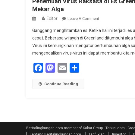
Penemuan Virus Raksasa di Es Greenl
Mekar Alga
Editor
On
Leave A Comment
Penemuan
Ganggang menghitamkan es. Ketika hal ini terjadi, es 
Virus
cepat. Beberapa wilayah di Greenland ditumbuhi alg
Raksasa
Virus ini kemungkinan mengatur pertumbuhan alga sa
Di
mengendalikan virus-virus ini dapat membantu kita me
Es
Greenland
Facebook
Mastodon
Email
Share
Berpotensi
Kendalikan
Pencairan
Continue Reading
Es
Akibat
Mekar
Alga
Beritalingkungan.com member of Kabar Group | Terkini.com | Gr
Tentang Beritalingkungan.com
Tarif Iklan
Investor