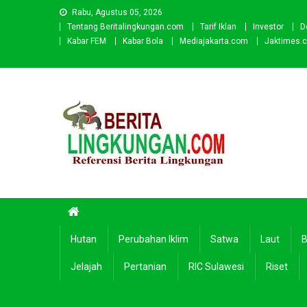
Skip
Rabu, Agustus 05, 2026
to
Tentang Beritalingkungan.com
Tarif Iklan
Investor
D
content
Kabar FEM
Kabar Bola
Mediajakarta.com
Jaktimes.
Beritalingkungan.com
Situs Berita Lingkungan Indonesia
Hutan
Perubahan Iklim
Satwa
Laut
B
Jelajah
Pertanian
RIC Sulawesi
Riset