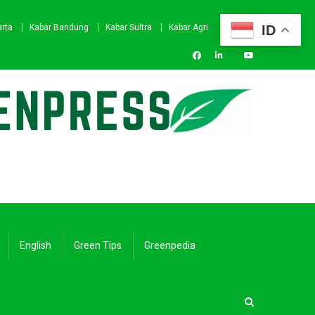
ID
arta
Kabar Bandung
Kabar Sultra
Kabar Agri
English
Green Tips
Greenpedia