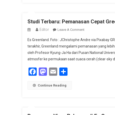
Studi Terbaru: Pemanasan Cepat Gre
Editor
On
Leave A Comment
Studi
Es Greenland. Foto : JChristophe Andre via Pixaba
Terbaru:
terakhir, Greenland mengalami pemanasan yang lebih c
Pemanasan
oleh Profesor Kyung-Ja Ha dari Pusan National Univers
Cepat
atmosfer ke permukaan saat cuaca cerah (clear-sky d
Greenland
Picu
Facebook
Mastodon
Email
Share
Kenaikan
Permukaan
Laut
Continue Reading
Global