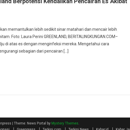
and Berpotensi Kendalikan Pencairan Es Akibat
akan memantulkan lebih sedikit sinar matahari dan mencair lebih
a hitam. Foto: Laura Perini GREENLAND, BERITALINGKUNGAN.COM–
lju di atas es dengan menginfeksi mereka. Mengetahui cara
ngurangi sebagian dari pencairan […]
eenpress
|
Theme: News Portal by
Mystery Themes
.
Donasi
Greenpress
Terkini.com
Terkini News
Kabar.id
Kabar Ja