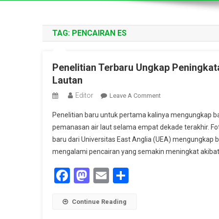
TAG:
PENCAIRAN ES
Penelitian Terbaru Ungkap Peningkat
Lautan
Editor
On
Leave A Comment
Penelitian
Penelitian baru untuk pertama kalinya mengungkap b
Terbaru
pemanasan air laut selama empat dekade terakhir. F
Ungkap
baru dari Universitas East Anglia (UEA) mengungkap ba
Peningkatan
mengalami pencairan yang semakin meningkat akiba
Pencairan
Es
Facebook
Mastodon
Email
Share
Antartika
Akibat
Pemanasan
Continue Reading
Lautan