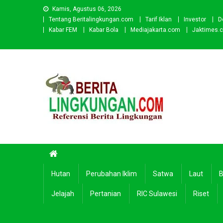
Skip
Kamis, Agustus 06, 2026
to
Tentang Beritalingkungan.com
Tarif Iklan
Investor
D
content
Kabar FEM
Kabar Bola
Mediajakarta.com
Jaktimes.
Beritalingkungan.com
Situs Berita Lingkungan Indonesia
Hutan
Perubahan Iklim
Satwa
Laut
B
Jelajah
Pertanian
RIC Sulawesi
Riset