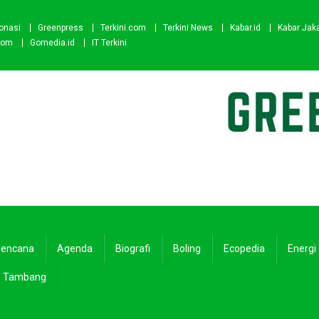
onasi
Greenpress
Terkini.com
Terkini News
Kabar.id
Kabar Jak
com
Gomedia.id
IT Terkini
encana
Agenda
Biografi
Boling
Ecopedia
Energi
Tambang