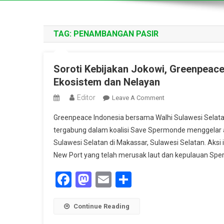
TAG:
PENAMBANGAN PASIR
Soroti Kebijakan Jokowi, Greenpeac
Ekosistem dan Nelayan
Editor
On
Leave A Comment
Soroti
Greenpeace Indonesia bersama Walhi Sulawesi Sel
Kebijakan
tergabung dalam koalisi Save Spermonde menggelar 
Jokowi,
Sulawesi Selatan di Makassar, Sulawesi Selatan. Ak
Greenpeace:
New Port yang telah merusak laut dan kepulauan Sper
Pembukaan
Ekspor
Facebook
Mastodon
Email
Share
Pasir
Laut
Ancam
Continue Reading
Ekosistem
Dan