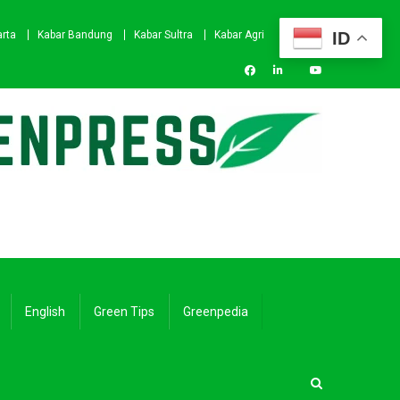
ID
arta
Kabar Bandung
Kabar Sultra
Kabar Agri
English
Green Tips
Greenpedia