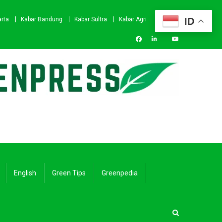
ID
arta
Kabar Bandung
Kabar Sultra
Kabar Agri
English
Green Tips
Greenpedia