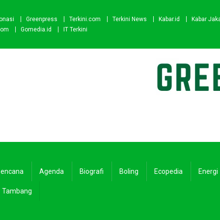
onasi
Greenpress
Terkini.com
Terkini News
Kabar.id
Kabar Jak
com
Gomedia.id
IT Terkini
encana
Agenda
Biografi
Boling
Ecopedia
Energi
Tambang