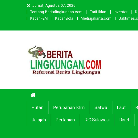
Skip
Jumat, Agustus 07, 2026
to
Tentang Beritalingkungan.com
Tarif Iklan
Investor
D
content
Kabar FEM
Kabar Bola
Mediajakarta.com
Jaktimes.
Beritalingkungan.com
Situs Berita Lingkungan Indonesia
Hutan
Perubahan Iklim
Satwa
Laut
B
Jelajah
Pertanian
RIC Sulawesi
Riset