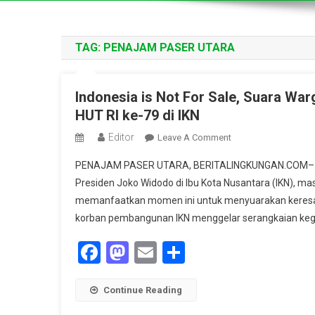
TAG:
PENAJAM PASER UTARA
Indonesia is Not For Sale, Suara Wa
HUT RI ke-79 di IKN
Editor
On
Leave A Comment
Indonesia
PENAJAM PASER UTARA, BERITALINGKUNGAN.COM– Berb
Is
Presiden Joko Widodo di Ibu Kota Nusantara (IKN), ma
Not
memanfaatkan momen ini untuk menyuarakan keresah
For
korban pembangunan IKN menggelar serangkaian kegia
Sale,
Suara
Facebook
Mastodon
Email
Share
Warga
Dan
Masyarakat
Continue Reading
Sipil
Di