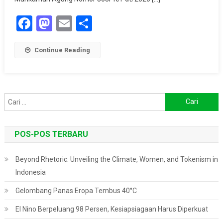
Miliar
Facebook
Mastodon
Email
Share
Terkait
Kebakaran
Hutan
Continue Reading
Cari
untuk:
POS-POS TERBARU
Beyond Rhetoric: Unveiling the Climate, Women, and Tokenism in
Indonesia
Gelombang Panas Eropa Tembus 40°C
El Nino Berpeluang 98 Persen, Kesiapsiagaan Harus Diperkuat