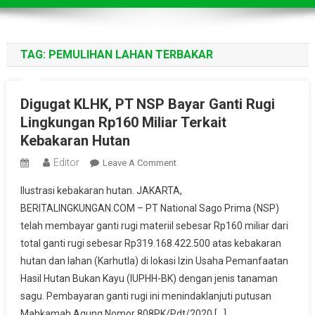
TAG:
PEMULIHAN LAHAN TERBAKAR
Digugat KLHK, PT NSP Bayar Ganti Rugi
Lingkungan Rp160 Miliar Terkait
Kebakaran Hutan
Editor
On
Leave A Comment
Digugat
Ilustrasi kebakaran hutan. JAKARTA,
KLHK,
BERITALINGKUNGAN.COM – PT National Sago Prima (NSP)
PT
telah membayar ganti rugi materiil sebesar Rp160 miliar dari
NSP
total ganti rugi sebesar Rp319.168.422.500 atas kebakaran
Bayar
Ganti
hutan dan lahan (Karhutla) di lokasi Izin Usaha Pemanfaatan
Rugi
Hasil Hutan Bukan Kayu (IUPHH-BK) dengan jenis tanaman
Lingkungan
sagu. Pembayaran ganti rugi ini menindaklanjuti putusan
Rp160
Mahkamah Agung Nomor 808PK/Pdt/2020 […]