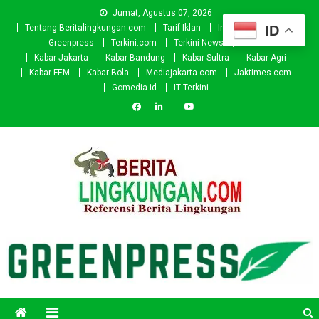
Skip
Jumat, Agustus 07, 2026
to
ID
Tentang Beritalingkungan.com
Tarif Iklan
Investor
Donasi
content
Greenpress
Terkini.com
Terkini News
Kabar.id
Kabar Jakarta
Kabar Bandung
Kabar Sultra
Kabar Agri
Kabar FEM
Kabar Bola
Mediajakarta.com
Jaktimes.com
Gomedia.id
IT Terkini
Beritalingkungan.com
Situs Berita Lingkungan Indonesia