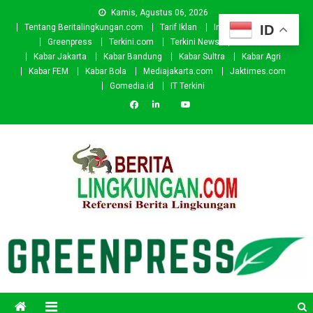
Skip
Kamis, Agustus 06, 2026
to
ID
Tentang Beritalingkungan.com
Tarif Iklan
Investor
Donasi
content
Greenpress
Terkini.com
Terkini News
Kabar.id
Kabar Jakarta
Kabar Bandung
Kabar Sultra
Kabar Agri
Kabar FEM
Kabar Bola
Mediajakarta.com
Jaktimes.com
Gomedia.id
IT Terkini
Beritalingkungan.com
Situs Berita Lingkungan Indonesia