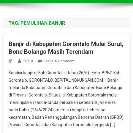
TAG:
PEMULIHAN BANJIR
Banjir di Kabupaten Gorontalo Mulai Surut,
Bone Bolango Masih Terendam
Editor
On
Leave A Comment
Banjir
Kondisi banjir di Kab Gorontalo, Rabu (26/6). Foto: BPBD Kab
Di
Gorontalo. GORONTALO, BERITALINGKUNGAN.COM – Banjir
Kabupaten
melanda Kabupaten Gorontalo dan Kabupaten Bone Bolango
Gorontalo
di Provinsi Gorontalo. Situasi di Kabupaten Gorontalo mulai
Mulai
Surut,
menunjukkan tanda-tanda perbaikan setelah hujan deras
Bone
pada Rabu, (26/6/2024), memicu banjir di beberapa
Bolango
kecamatan. Badan Penanggulangan Bencana Daerah (BPBD)
Masih
Provinsi Gorontalo dan Kabupaten Gorontalo bergerak […]
Terendam