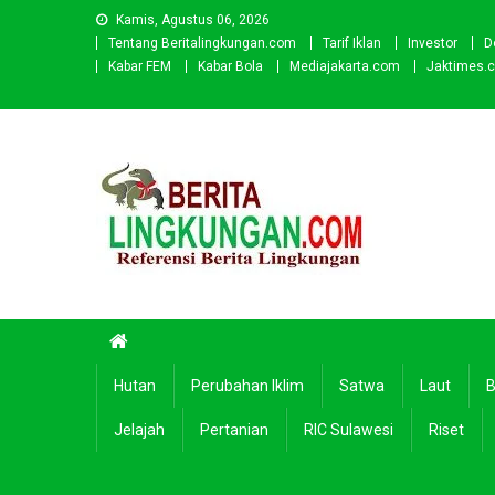
Skip
Kamis, Agustus 06, 2026
to
Tentang Beritalingkungan.com
Tarif Iklan
Investor
D
content
Kabar FEM
Kabar Bola
Mediajakarta.com
Jaktimes.
Beritalingkungan.com
Situs Berita Lingkungan Indonesia
Hutan
Perubahan Iklim
Satwa
Laut
B
Jelajah
Pertanian
RIC Sulawesi
Riset