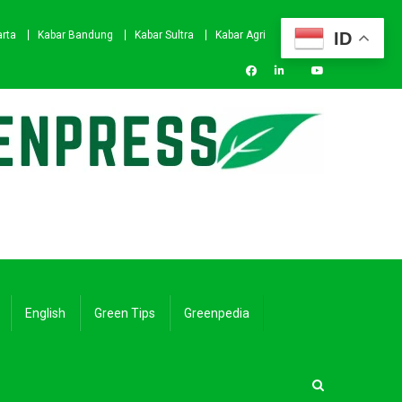
ID
arta
Kabar Bandung
Kabar Sultra
Kabar Agri
English
Green Tips
Greenpedia