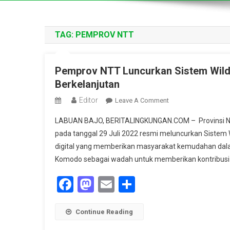
TAG:
PEMPROV NTT
Pemprov NTT Luncurkan Sistem Wildl
Berkelanjutan
Editor
On
Leave A Comment
Pemprov
LABUAN BAJO, BERITALINGKUNGAN.COM – Provinsi Nu
NTT
pada tanggal 29 Juli 2022 resmi meluncurkan Sistem W
Luncurkan
digital yang memberikan masyarakat kemudahan dala
Sistem
Komodo sebagai wadah untuk memberikan kontribusi ko
Wildlife
Komodo
Facebook
Mastodon
Email
Share
Demi
Tata
Kelola
Continue Reading
Pariwisata
Berkelanjutan