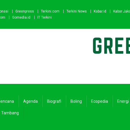
onasi
Greenpress
Terkini.com
Terkini News
Kabar.id
Kabar Jak
com
Gomedia.id
IT Terkini
encana
Agenda
Biografi
Boling
Ecopedia
Energi
Tambang