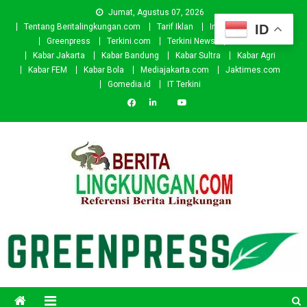
Skip
Jumat, Agustus 07, 2026
to
ID
Tentang Beritalingkungan.com
Tarif Iklan
Investor
Donasi
content
Greenpress
Terkini.com
Terkini News
Kabar.id
Kabar Jakarta
Kabar Bandung
Kabar Sultra
Kabar Agri
Kabar FEM
Kabar Bola
Mediajakarta.com
Jaktimes.com
Gomedia.id
IT Terkini
Beritalingkungan.com
Situs Berita Lingkungan Indonesia