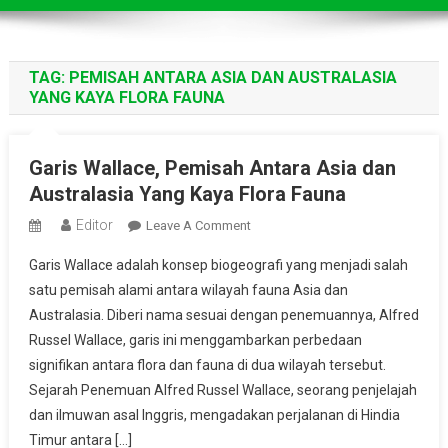
TAG:
PEMISAH ANTARA ASIA DAN AUSTRALASIA
YANG KAYA FLORA FAUNA
Garis Wallace, Pemisah Antara Asia dan
Australasia Yang Kaya Flora Fauna
Editor
On
Leave A Comment
Garis
Garis Wallace adalah konsep biogeografi yang menjadi salah
Wallace,
satu pemisah alami antara wilayah fauna Asia dan
Pemisah
Australasia. Diberi nama sesuai dengan penemuannya, Alfred
Antara
Russel Wallace, garis ini menggambarkan perbedaan
Asia
Dan
signifikan antara flora dan fauna di dua wilayah tersebut.
Australasia
Sejarah Penemuan Alfred Russel Wallace, seorang penjelajah
Yang
dan ilmuwan asal Inggris, mengadakan perjalanan di Hindia
Kaya
Timur antara […]