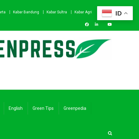
ID
arta
Kabar Bandung
Kabar Sultra
Kabar Agri
English
Green Tips
Greenpedia