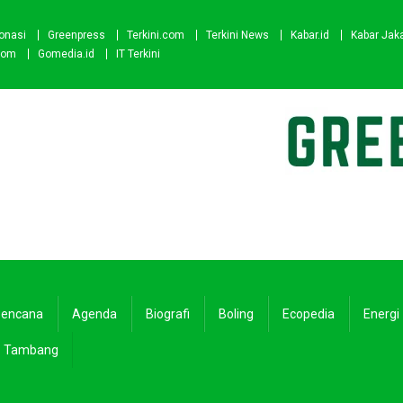
onasi
Greenpress
Terkini.com
Terkini News
Kabar.id
Kabar Jak
com
Gomedia.id
IT Terkini
encana
Agenda
Biografi
Boling
Ecopedia
Energi
Tambang