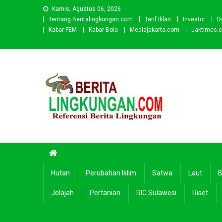
Skip
Kamis, Agustus 06, 2026
to
Tentang Beritalingkungan.com
Tarif Iklan
Investor
D
content
Kabar FEM
Kabar Bola
Mediajakarta.com
Jaktimes.
Beritalingkungan.com
Situs Berita Lingkungan Indonesia
Hutan
Perubahan Iklim
Satwa
Laut
B
Jelajah
Pertanian
RIC Sulawesi
Riset