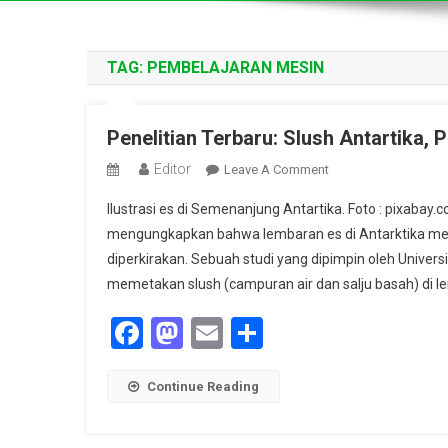
TAG:
PEMBELAJARAN MESIN
Penelitian Terbaru: Slush Antartika
Editor
On
Leave A Comment
Penelitian
Ilustrasi es di Semenanjung Antartika. Foto : pixab
Terbaru:
mengungkapkan bahwa lembaran es di Antarktika men
Slush
diperkirakan. Sebuah studi yang dipimpin oleh Unive
Antartika,
memetakan slush (campuran air dan salju basah) di 
Pemicu
Baru
Facebook
Mastodon
Email
Share
Kenaikan
Permukaan
Laut?
Continue Reading