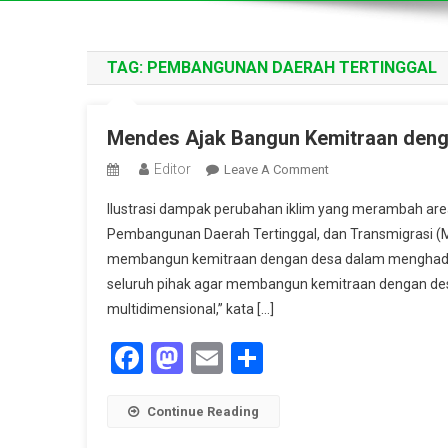
TAG:
PEMBANGUNAN DAERAH TERTINGGAL
Mendes Ajak Bangun Kemitraan denga
Editor
On
Leave A Comment
Mendes
Ilustrasi dampak perubahan iklim yang merambah a
Ajak
Pembangunan Daerah Tertinggal, dan Transmigrasi (M
Bangun
membangun kemitraan dengan desa dalam menghadapi
Kemitraan
seluruh pihak agar membangun kemitraan dengan des
Dengan
Desa
multidimensional,” kata […]
Untuk
Facebook
Mastodon
Email
Share
Hadapi
Perubahan
Iklim
Continue Reading