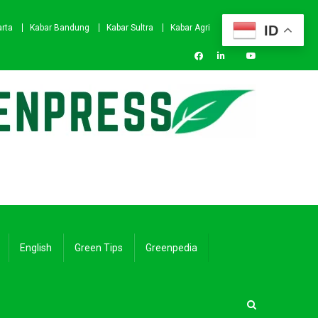
ID
arta
Kabar Bandung
Kabar Sultra
Kabar Agri
English
Green Tips
Greenpedia