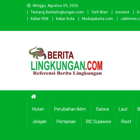
Skip
Minggu, Agustus 09, 2026
to
Tentang Beritalingkungan.com
Tarif Iklan
Investor
D
content
Kabar FEM
Kabar Bola
Mediajakarta.com
Jaktimes.
Beritalingkungan.com
Situs Berita Lingkungan Indonesia
Hutan
Perubahan Iklim
Satwa
Laut
B
Jelajah
Pertanian
RIC Sulawesi
Riset