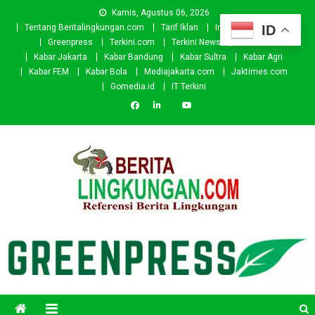
Skip
Kamis, Agustus 06, 2026
to
ID
Tentang Beritalingkungan.com
Tarif Iklan
Investor
Donasi
content
Greenpress
Terkini.com
Terkini News
Kabar.id
Kabar Jakarta
Kabar Bandung
Kabar Sultra
Kabar Agri
Kabar FEM
Kabar Bola
Mediajakarta.com
Jaktimes.com
Gomedia.id
IT Terkini
Beritalingkungan.com
Situs Berita Lingkungan Indonesia