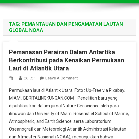
TAG:
PEMANTAUAN DAN PENGAMATAN LAUTAN
GLOBAL NOAA
Pemanasan Perairan Dalam Antartika
Berkontribusi pada Kenaikan Permukaan
Laut di Atlantik Utara
Editor
On
Leave A Comment
Pemanasan
Permukaan laut di Atlantik Utara. Foto : Up-Free via Pixabay.
Perairan
MIAMI, BERITALINGKUNGAN.COM– Penelitian baru yang
Dalam
dipublikasikan dalam jurnal Nature Geoscience oleh para
Antartika
ilmuwan dari University of Miami Rosenstiel School of Marine,
Berkontribusi
Pada
Atmospheric, and Earth Science, serta Laboratorium
Kenaikan
Oseanografi dan Meteorologi Atlantik Administrasi Kelautan
Permukaan
dan Atmosfer Nasional (NOAA), menunjukkan bahwa