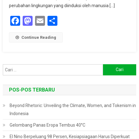
Laut
perubahan lingkungan yang diinduksi oleh manusia […]
Di
Facebook
Mastodon
Email
Share
Atlantik
Utara
Continue Reading
Cari
untuk:
POS-POS TERBARU
Beyond Rhetoric: Unveiling the Climate, Women, and Tokenism in
Indonesia
Gelombang Panas Eropa Tembus 40°C
El Nino Berpeluang 98 Persen, Kesiapsiagaan Harus Diperkuat