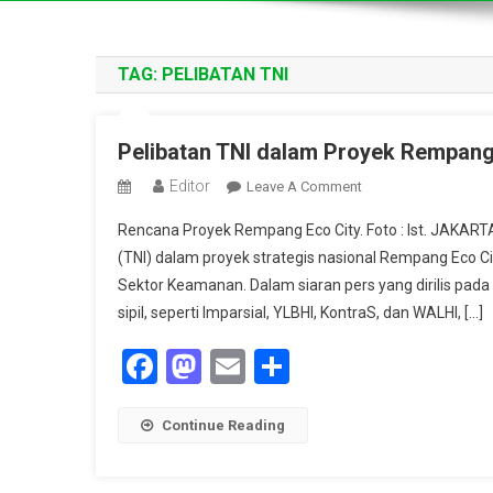
TAG:
PELIBATAN TNI
Pelibatan TNI dalam Proyek Rempang 
Editor
On
Leave A Comment
Pelibatan
Rencana Proyek Rempang Eco City. Foto : Ist. JAKAR
TNI
(TNI) dalam proyek strategis nasional Rempang Eco Cit
Dalam
Sektor Keamanan. Dalam siaran pers yang dirilis pada 
Proyek
sipil, seperti Imparsial, YLBHI, KontraS, dan WALHI, […]
Rempang
Eco
Facebook
Mastodon
Email
Share
City
Dinilai
Langgar
Continue Reading
Konstitusi
Dan
HAM