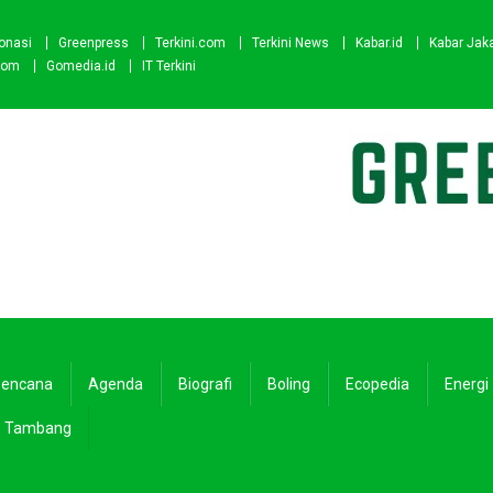
onasi
Greenpress
Terkini.com
Terkini News
Kabar.id
Kabar Jak
com
Gomedia.id
IT Terkini
encana
Agenda
Biografi
Boling
Ecopedia
Energi
Tambang