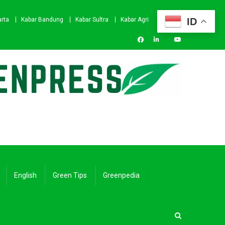
ID
arta
Kabar Bandung
Kabar Sultra
Kabar Agri
English
Green Tips
Greenpedia