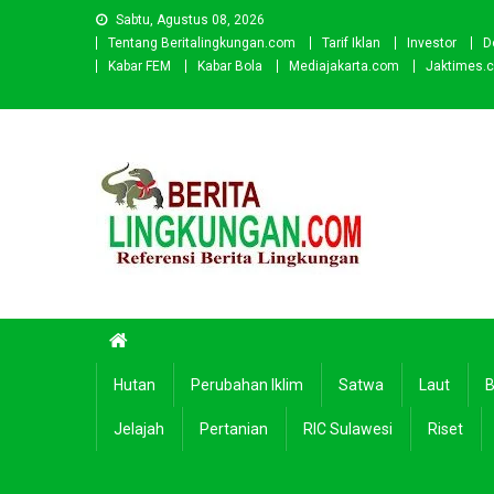
Skip
Sabtu, Agustus 08, 2026
to
Tentang Beritalingkungan.com
Tarif Iklan
Investor
D
content
Kabar FEM
Kabar Bola
Mediajakarta.com
Jaktimes.
Beritalingkungan.com
Situs Berita Lingkungan Indonesia
Hutan
Perubahan Iklim
Satwa
Laut
B
Jelajah
Pertanian
RIC Sulawesi
Riset