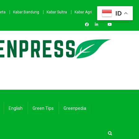
ID
arta
Kabar Bandung
Kabar Sultra
Kabar Agri
English
Green Tips
Greenpedia