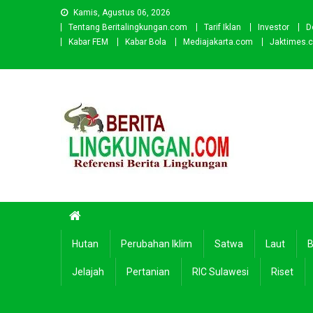
Skip
Kamis, Agustus 06, 2026
to
Tentang Beritalingkungan.com
Tarif Iklan
Investor
D
content
Kabar FEM
Kabar Bola
Mediajakarta.com
Jaktimes.
Beritalingkungan.com
Situs Berita Lingkungan Indonesia
Hutan
Perubahan Iklim
Satwa
Laut
B
Jelajah
Pertanian
RIC Sulawesi
Riset