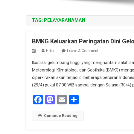
TAG:
PELAYARANAMAN
BMKG Keluarkan Peringatan Dini Gelo
Editor
On
Leave A Comment
BMKG
Ilustrasi gelombang tinggi yang menghantam salah
Keluarkan
Meteorologi, Klimatologi, dan Geofisika (BMKG) mengel
Peringatan
diperkirakan akan terjadi di beberapa perairan Indones
Dini
(29/4) pukul 07.00 WIB sampai dengan Selasa (30/4) p
Gelombang
Tinggi
Facebook
Mastodon
Email
Share
Di
Perairan
Indonesia
Continue Reading