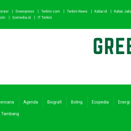
onasi
Greenpress
Terkini.com
Terkini News
Kabar.id
Kabar Jak
com
Gomedia.id
IT Terkini
encana
Agenda
Biografi
Boling
Ecopedia
Energi
Tambang