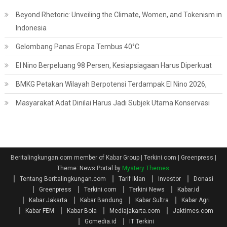
Beyond Rhetoric: Unveiling the Climate, Women, and Tokenism in
Indonesia
Gelombang Panas Eropa Tembus 40°C
El Nino Berpeluang 98 Persen, Kesiapsiagaan Harus Diperkuat
BMKG Petakan Wilayah Berpotensi Terdampak El Nino 2026,
Masyarakat Adat Dinilai Harus Jadi Subjek Utama Konservasi
Beritalingkungan.com member of Kabar Group | Terkini.com | Greenpress
|
Theme: News Portal by
Mystery Themes
.
Tentang Beritalingkungan.com
Tarif Iklan
Investor
Donasi
Greenpress
Terkini.com
Terkini News
Kabar.id
Kabar Jakarta
Kabar Bandung
Kabar Sultra
Kabar Agri
Kabar FEM
Kabar Bola
Mediajakarta.com
Jaktimes.com
Gomedia.id
IT Terkini