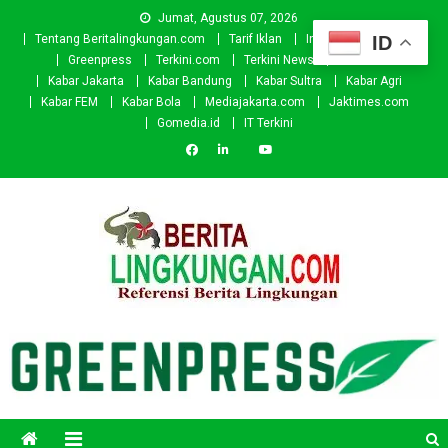
Skip
Jumat, Agustus 07, 2026
to
ID
Tentang Beritalingkungan.com
Tarif Iklan
Investor
Donasi
content
Greenpress
Terkini.com
Terkini News
Kabar.id
Kabar Jakarta
Kabar Bandung
Kabar Sultra
Kabar Agri
Kabar FEM
Kabar Bola
Mediajakarta.com
Jaktimes.com
Gomedia.id
IT Terkini
Beritalingkungan.com
Situs Berita Lingkungan Indonesia