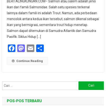
BERITALINGKUNGAN.COM– Salmon atau salem adalah jenis
Ikan
ikan dari famili Salmonidae. Salah satu spesies terkenal
Migran
lainnya dalam famili ini adalah Trout. Namun, ada perbedaan
Yang
Kaya
mencolok antara kedua ikan tersebut; salmon dikenal sebagai
Nutrisi
ikan yang bermigrasi, sementara trout hidup menetap.
Salmon dapat ditemukan di Samudra Atlantik dan Samudra
Pasifik. Siklus Hidup […]
Facebook
Mastodon
Email
Share
Continue Reading
Cari
untuk:
POS-POS TERBARU