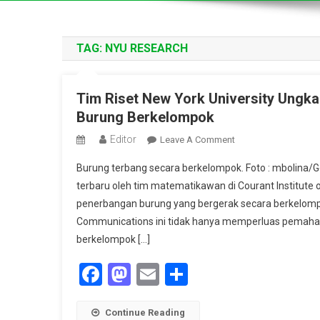
TAG:
NYU RESEARCH
Tim Riset New York University Ung
Burung Berkelompok
Editor
On
Leave A Comment
Tim
Burung terbang secara berkelompok. Foto : mbolin
Riset
terbaru oleh tim matematikawan di Courant Institute
New
penerbangan burung yang bergerak secara berkelompok
York
Communications ini tidak hanya memperluas pemaham
University
Ungkap
berkelompok […]
Fenomena
Facebook
Mastodon
Email
Share
Aerodinamis
Dalam
Penerbangan
Continue Reading
Burung