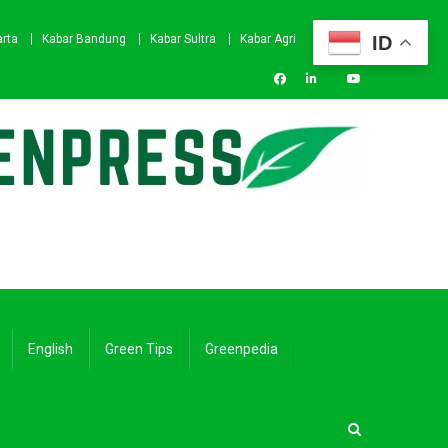
ID
arta
Kabar Bandung
Kabar Sultra
Kabar Agri
English
Green Tips
Greenpedia