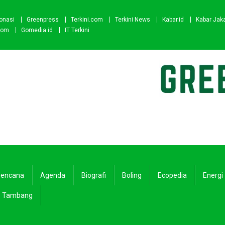
onasi
Greenpress
Terkini.com
Terkini News
Kabar.id
Kabar Jak
com
Gomedia.id
IT Terkini
encana
Agenda
Biografi
Boling
Ecopedia
Energi
Tambang