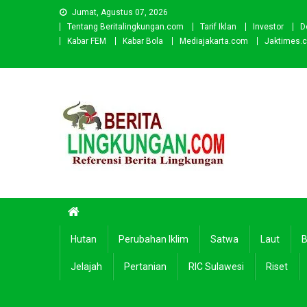
Skip
Jumat, Agustus 07, 2026
to
Tentang Beritalingkungan.com
Tarif Iklan
Investor
D
content
Kabar FEM
Kabar Bola
Mediajakarta.com
Jaktimes.
Beritalingkungan.com
Situs Berita Lingkungan Indonesia
Hutan
Perubahan Iklim
Satwa
Laut
B
Jelajah
Pertanian
RIC Sulawesi
Riset