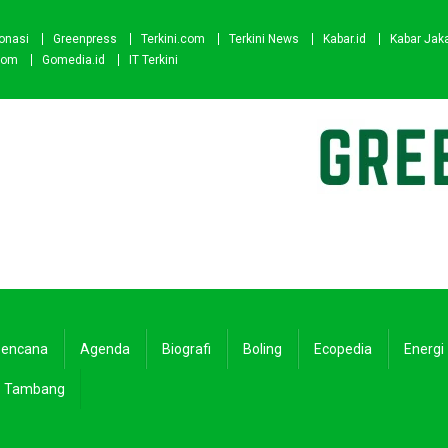
onasi
Greenpress
Terkini.com
Terkini News
Kabar.id
Kabar Jak
com
Gomedia.id
IT Terkini
encana
Agenda
Biografi
Boling
Ecopedia
Energi
Tambang