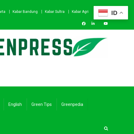
ID
arta
Kabar Bandung
Kabar Sultra
Kabar Agri
English
Green Tips
Greenpedia