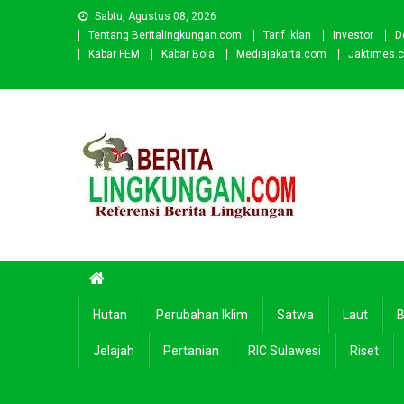
Skip
Sabtu, Agustus 08, 2026
to
Tentang Beritalingkungan.com
Tarif Iklan
Investor
D
content
Kabar FEM
Kabar Bola
Mediajakarta.com
Jaktimes.
Beritalingkungan.com
Situs Berita Lingkungan Indonesia
Hutan
Perubahan Iklim
Satwa
Laut
B
Jelajah
Pertanian
RIC Sulawesi
Riset