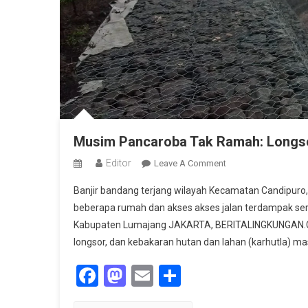
Musim Pancaroba Tak Ramah: Longsor,
Editor
On
Leave A Comment
Musim
Banjir bandang terjang wilayah Kecamatan Candipur
Pancaroba
beberapa rumah dan akses akses jalan terdampak ser
Tak
Kabupaten Lumajang JAKARTA, BERITALINGKUNGAN.CO
Ramah:
longsor, dan kebakaran hutan dan lahan (karhutla) mas
Longsor,
Banjir,
Facebook
Mastodon
Email
Share
Dan
Karhutla
Terjadi