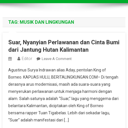
TAG:
MUSIK DAN LINGKUNGAN
Suar, Nyanyian Perlawanan dan Cinta Bumi
dari Jantung Hutan Kalimantan
Editor
On
Leave A Comment
Suar,
Agustinus Surya Indrawan alias Aday, pentolan King of
Nyanyian
Borneo. KAPUAS HULU, BERITALINGKUNGAN.COM– Di tengah
Perlawanan
derasnya arus modernisasi, masih ada suara-suara yang
Dan
menyerukan perlawanan untuk menjaga harmoni dengan
Cinta
Bumi
alam. Salah satunya adalah “Suar,” lagu yang menggema dari
Dari
belantara Kalimantan, diciptakan oleh King of Borneo
Jantung
bersama rapper Tuan Tigabelas. Lebih dari sekadar lagu,
Hutan
“Suar” adalah manifestasi dari […]
Kalimantan