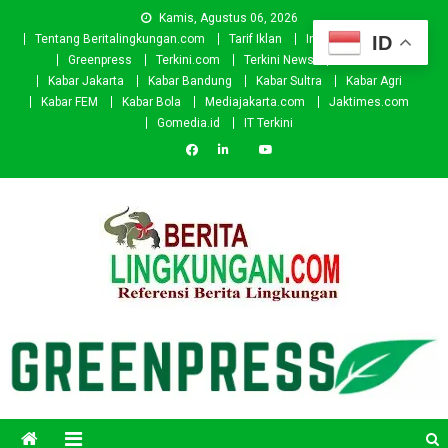
Skip
Kamis, Agustus 06, 2026
to
ID
Tentang Beritalingkungan.com
Tarif Iklan
Investor
Donasi
content
Greenpress
Terkini.com
Terkini News
Kabar.id
Kabar Jakarta
Kabar Bandung
Kabar Sultra
Kabar Agri
Kabar FEM
Kabar Bola
Mediajakarta.com
Jaktimes.com
Gomedia.id
IT Terkini
Beritalingkungan.com
Situs Berita Lingkungan Indonesia