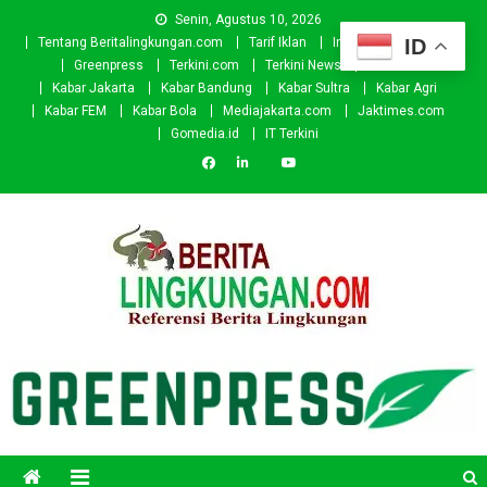
Skip
Senin, Agustus 10, 2026
to
ID
Tentang Beritalingkungan.com
Tarif Iklan
Investor
Donasi
content
Greenpress
Terkini.com
Terkini News
Kabar.id
Kabar Jakarta
Kabar Bandung
Kabar Sultra
Kabar Agri
Kabar FEM
Kabar Bola
Mediajakarta.com
Jaktimes.com
Gomedia.id
IT Terkini
Beritalingkungan.com
Situs Berita Lingkungan Indonesia