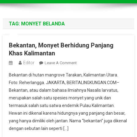
TAG:
MONYET BELANDA
Bekantan, Monyet Berhidung Panjang
Khas Kalimantan
Editor
On
Leave A Comment
Bekantan,
Bekantan di hutan mangrove Tarakan, Kalimantan Utara.
Monyet
Foto: Reherlangga. JAKARTA, BERITALINGKUNGAN.COM–
Berhidung
Bekantan, atau dalam bahasa ilmiahnya Nasalis larvatus,
Panjang
merupakan salah satu spesies monyet yang unik dan
Khas
Kalimantan
termasuk salah satu satwa endemik Pulau Kalimantan.
Hewan ini dikenal karena hidungnya yang panjang dan besar,
yang hanya dimiliki oleh jantan. Nama “bekantan” juga dikenal
dengan sebutan lain seperti […]