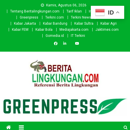
Skip
Kamis, Agustus 06, 2026
to
ID
Tentang Beritalingkungan.com
Tarif Iklan
Investor
Donasi
content
Greenpress
Terkini.com
Terkini News
Kabar.id
Kabar Jakarta
Kabar Bandung
Kabar Sultra
Kabar Agri
Kabar FEM
Kabar Bola
Mediajakarta.com
Jaktimes.com
Gomedia.id
IT Terkini
Beritalingkungan.com
Situs Berita Lingkungan Indonesia