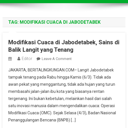
TAG:
MODIFIKASI CUACA DI JABODETABEK
Modifikasi Cuaca di Jabodetabek, Sains di
Balik Langit yang Tenang
Editor
On
Leave A Comment
Modifikasi
JAKARTA, BERITALINGKUNGAN.COM– Langit Jabodetabek
Cuaca
tampak tenang pada Rabu hingga Kamis (6/3). Tidak ada
Di
awan pekat yang menggantung, tidak ada hujan yang turun
Jabodetabek,
membasahi jalan-jalan ibu kota yang biasanya rentan
Sains
Di
tergenang. Ini bukan kebetulan, melainkan hasil dari salah
Balik
satu inovasi manusia dalam mengendalikan cuaca: Operasi
Langit
Modifikasi Cuaca (OMC). Sejak Selasa (4/3), Badan Nasional
Yang
Penanggulangan Bencana (BNPB) […]
Tenang