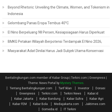
Beyond Rhetoric: Unveiling the Climate, Women, and Tokenism in
Indonesia
Gelombang Panas Eropa Tembus 40°C
El Nino Berpeluang 98 Persen, Kesiapsiagaan Harus Diperkuat
BMKG Petakan Wilayah Berpotensi Terdampak El Nino 2026,
Masyarakat Adat Dinilai Harus Jadi Subjek Utama Konservasi
Beritalingkungan.com member of Kabar Group | Terkini.com | Greenpress
|
Theme: News Portal by
Mystery Themes
.
Tentang Beritalingkungan.com
Tarif Iklan
Investor
Donasi
Greenpress
Terkini.com
Terkini News
Kabar.id
Kabar Jakarta
Kabar Bandung
Kabar Sultra
Kabar Agri
Kabar FEM
Kabar Bola
Mediajakarta.com
Jaktimes.com
Gomedia.id
IT Terkini