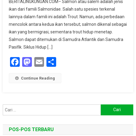
BERITALINGKUNGAN.COM– Salmon atau salem adalah jenis
Ikan
ikan dari famili Salmonidae. Salah satu spesies terkenal
Migran
lainnya dalam famili ini adalah Trout. Namun, ada perbedaan
Yang
Kaya
mencolok antara kedua ikan tersebut; salmon dikenal sebagai
Nutrisi
ikan yang bermigrasi, sementara trout hidup menetap.
Salmon dapat ditemukan di Samudra Atlantik dan Samudra
Pasifik. Siklus Hidup […]
Facebook
Mastodon
Email
Share
Continue Reading
Cari
untuk:
POS-POS TERBARU