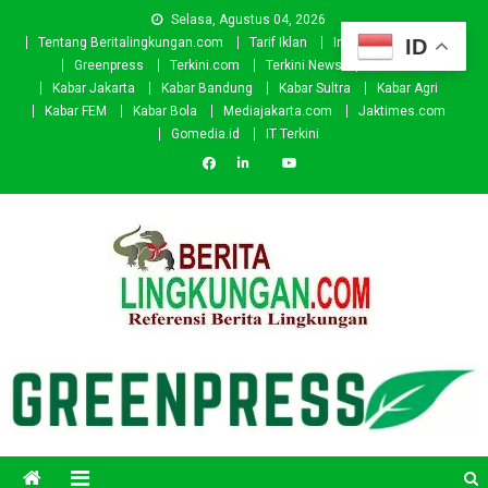
Skip
Selasa, Agustus 04, 2026
to
ID
Tentang Beritalingkungan.com
Tarif Iklan
Investor
Donasi
content
Greenpress
Terkini.com
Terkini News
Kabar.id
Kabar Jakarta
Kabar Bandung
Kabar Sultra
Kabar Agri
Kabar FEM
Kabar Bola
Mediajakarta.com
Jaktimes.com
Gomedia.id
IT Terkini
Beritalingkungan.com
Situs Berita Lingkungan Indonesia