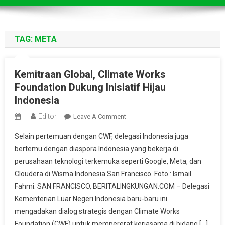
TAG:
META
Kemitraan Global, Climate Works
Foundation Dukung Inisiatif Hijau
Indonesia
Editor
On
Leave A Comment
Kemitraan
Selain pertemuan dengan CWF, delegasi Indonesia juga
Global,
bertemu dengan diaspora Indonesia yang bekerja di
Climate
perusahaan teknologi terkemuka seperti Google, Meta, dan
Works
Cloudera di Wisma Indonesia San Francisco. Foto : Ismail
Foundation
Dukung
Fahmi. SAN FRANCISCO, BERITALINGKUNGAN.COM – Delegasi
Inisiatif
Kementerian Luar Negeri Indonesia baru-baru ini
Hijau
mengadakan dialog strategis dengan Climate Works
Indonesia
Foundation (CWF) untuk mempererat kerjasama di bidang […]