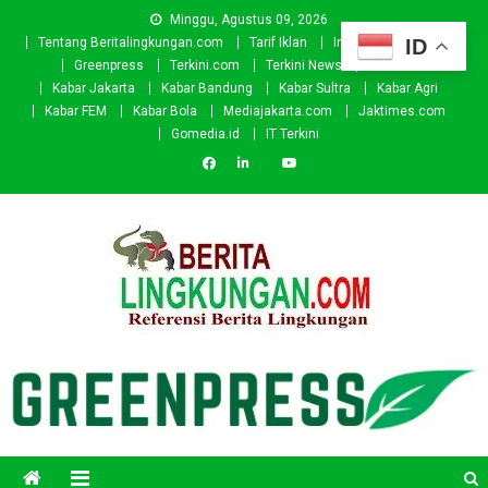
Skip
Minggu, Agustus 09, 2026
to
ID
Tentang Beritalingkungan.com
Tarif Iklan
Investor
Donasi
content
Greenpress
Terkini.com
Terkini News
Kabar.id
Kabar Jakarta
Kabar Bandung
Kabar Sultra
Kabar Agri
Kabar FEM
Kabar Bola
Mediajakarta.com
Jaktimes.com
Gomedia.id
IT Terkini
Beritalingkungan.com
Situs Berita Lingkungan Indonesia