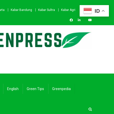
ID
arta
Kabar Bandung
Kabar Sultra
Kabar Agri
English
Green Tips
Greenpedia