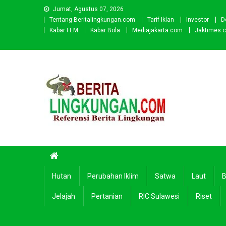
Skip
Jumat, Agustus 07, 2026
to
Tentang Beritalingkungan.com
Tarif Iklan
Investor
D
content
Kabar FEM
Kabar Bola
Mediajakarta.com
Jaktimes.
Beritalingkungan.com
Situs Berita Lingkungan Indonesia
Hutan
Perubahan Iklim
Satwa
Laut
B
Jelajah
Pertanian
RIC Sulawesi
Riset