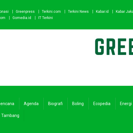
onasi
Greenpress
Terkini.com
Terkini News
Kabar.id
Kabar Jak
com
Gomedia.id
IT Terkini
encana
Agenda
Biografi
Boling
Ecopedia
Energi
Tambang