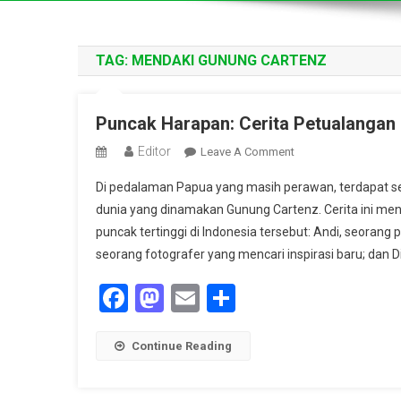
TAG:
MENDAKI GUNUNG CARTENZ
Puncak Harapan: Cerita Petualangan
Editor
On
Leave A Comment
Puncak
Di pedalaman Papua yang masih perawan, terdapat s
Harapan:
dunia yang dinamakan Gunung Cartenz. Cerita ini me
Cerita
puncak tertinggi di Indonesia tersebut: Andi, seorang
Petualangan
seorang fotografer yang mencari inspirasi baru; dan Di
Mendaki
Gunung
Facebook
Mastodon
Email
Share
Cartenz
Continue Reading