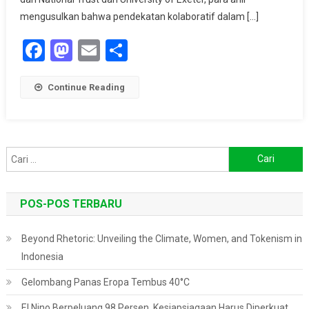
Bagi
mengusulkan bahwa pendekatan kolaboratif dalam […]
Keanekaragaman
Facebook
Mastodon
Email
Share
Hayati,
Perubahan
Iklim,
Continue Reading
Dan
Ketahanan
Pangan
Cari
untuk:
POS-POS TERBARU
Beyond Rhetoric: Unveiling the Climate, Women, and Tokenism in
Indonesia
Gelombang Panas Eropa Tembus 40°C
El Nino Berpeluang 98 Persen, Kesiapsiagaan Harus Diperkuat