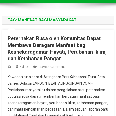
TAG:
MANFAAT BAGI MASYARAKAT
Peternakan Rusa oleh Komunitas Dapat
Membawa Beragam Manfaat bagi
Keanekaragaman Hayati, Perubahan Iklim,
dan Ketahanan Pangan
Editor
On
Leave A Comment
Peternakan
Kawanan rusa bera di Attingham Park ©National Trust. Foto :
Rusa
James Dobson LANDON, BERITALINGKUNGAN.COM–
Oleh
Partisipasi masyarakat dalam pengelolaan atau peternakan
Komunitas
populasi rusa dapat memberikan berbagai manfaat bagi
Dapat
Membawa
keanekaragaman hayati, perubahan iklim, ketahanan pangan,
Beragam
dan mata pencaharian pedesaan. Dalam sebuah laporan baru
Manfaat
dari National Trust dan University of Exeter, para ahli