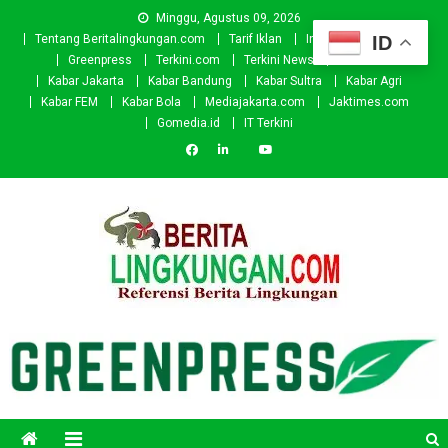
Skip
Minggu, Agustus 09, 2026
to
ID
Tentang Beritalingkungan.com
Tarif Iklan
Investor
Donasi
content
Greenpress
Terkini.com
Terkini News
Kabar.id
Kabar Jakarta
Kabar Bandung
Kabar Sultra
Kabar Agri
Kabar FEM
Kabar Bola
Mediajakarta.com
Jaktimes.com
Gomedia.id
IT Terkini
Beritalingkungan.com
Situs Berita Lingkungan Indonesia