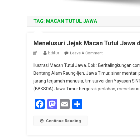
TAG:
MACAN TUTUL JAWA
Menelusuri Jejak Macan Tutul Jawa d
Editor
On
Leave A Comment
Menelusuri
Ilustrasi Macan Tutul Jawa. Dok : Beritalingkungan
Jejak
Bentang Alam Raung-Ijen, Jawa Timur, sinar mentari pa
Macan
jarang terjamah manusia, tim survei dari Yayasan SI
Tutul
(BBKSDA) Jawa Timur bergerak perlahan, menelusuri j
Jawa
Di
Facebook
Mastodon
Email
Share
Rimba
Raung-
Ijen
Continue Reading
Lewat
Kamera
Pengintai