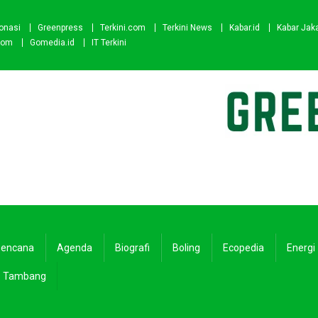
onasi
Greenpress
Terkini.com
Terkini News
Kabar.id
Kabar Jak
com
Gomedia.id
IT Terkini
encana
Agenda
Biografi
Boling
Ecopedia
Energi
Tambang