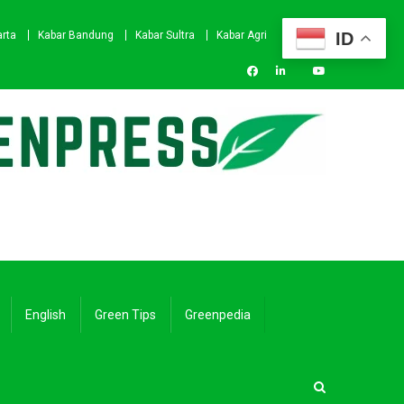
ID
arta
Kabar Bandung
Kabar Sultra
Kabar Agri
English
Green Tips
Greenpedia