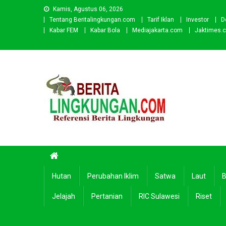
Skip
Kamis, Agustus 06, 2026
to
Tentang Beritalingkungan.com
Tarif Iklan
Investor
D
content
Kabar FEM
Kabar Bola
Mediajakarta.com
Jaktimes.
Beritalingkungan.com
Situs Berita Lingkungan Indonesia
Hutan
Perubahan Iklim
Satwa
Laut
B
Jelajah
Pertanian
RIC Sulawesi
Riset