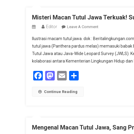
Misteri Macan Tutul Jawa Terkuak! 
Editor
On
Leave A Comment
Misteri
Ilustrasi macam tutul jawa. dok : Beritalingkunga
Macan
tutul jawa (Panthera pardus melas) memasuki babak 
Tutul
Tutul Jawa atau Java-Wide Leopard Survey (JWLS). Keg
Jawa
kolaborasi antara Kementerian Lingkungan Hidup dan
Terkuak!
Survei
Facebook
Mastodon
Email
Share
JWLS
Ungkap
Data
Continue Reading
Populasi
Mengenal Macan Tutul Jawa, Sang Pr