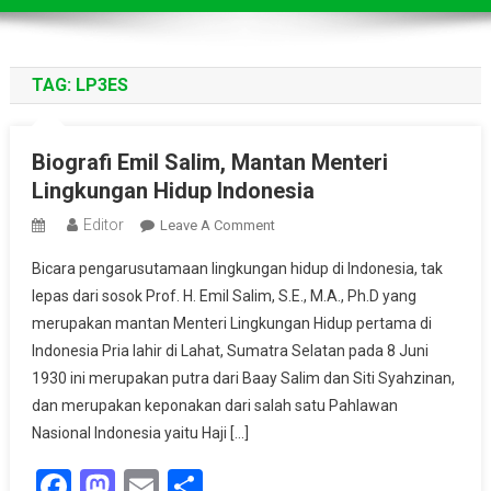
TAG:
LP3ES
Biografi Emil Salim, Mantan Menteri
Lingkungan Hidup Indonesia
Editor
On
Leave A Comment
Biografi
Bicara pengarusutamaan lingkungan hidup di Indonesia, tak
Emil
lepas dari sosok Prof. H. Emil Salim, S.E., M.A., Ph.D yang
Salim,
merupakan mantan Menteri Lingkungan Hidup pertama di
Mantan
Indonesia Pria lahir di Lahat, Sumatra Selatan pada 8 Juni
Menteri
Lingkungan
1930 ini merupakan putra dari Baay Salim dan Siti Syahzinan,
Hidup
dan merupakan keponakan dari salah satu Pahlawan
Indonesia
Nasional Indonesia yaitu Haji […]
Facebook
Mastodon
Email
Share