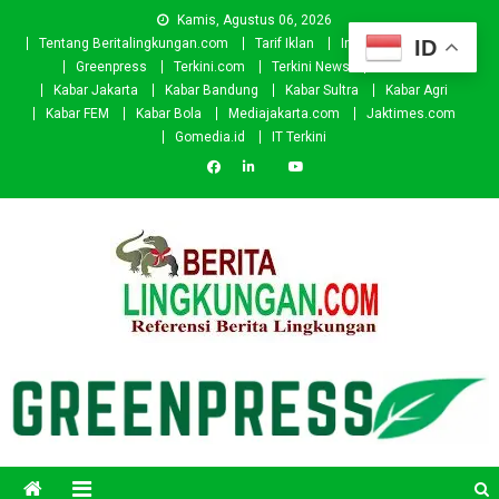
Skip
Kamis, Agustus 06, 2026
to
ID
Tentang Beritalingkungan.com
Tarif Iklan
Investor
Donasi
content
Greenpress
Terkini.com
Terkini News
Kabar.id
Kabar Jakarta
Kabar Bandung
Kabar Sultra
Kabar Agri
Kabar FEM
Kabar Bola
Mediajakarta.com
Jaktimes.com
Gomedia.id
IT Terkini
Beritalingkungan.com
Situs Berita Lingkungan Indonesia