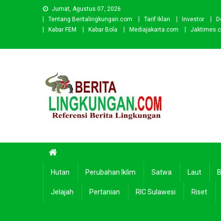
Skip
Jumat, Agustus 07, 2026
to
Tentang Beritalingkungan.com
Tarif Iklan
Investor
D
content
Kabar FEM
Kabar Bola
Mediajakarta.com
Jaktimes.
Beritalingkungan.com
Situs Berita Lingkungan Indonesia
Hutan
Perubahan Iklim
Satwa
Laut
B
Jelajah
Pertanian
RIC Sulawesi
Riset