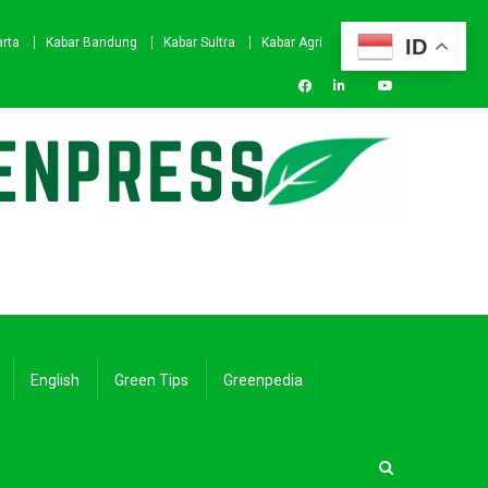
ID
arta
Kabar Bandung
Kabar Sultra
Kabar Agri
English
Green Tips
Greenpedia