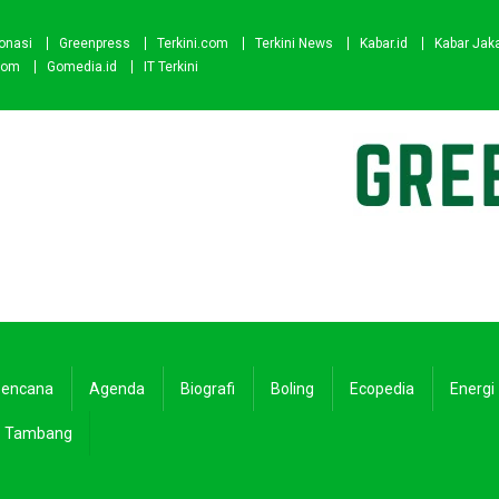
onasi
Greenpress
Terkini.com
Terkini News
Kabar.id
Kabar Jak
com
Gomedia.id
IT Terkini
encana
Agenda
Biografi
Boling
Ecopedia
Energi
Tambang