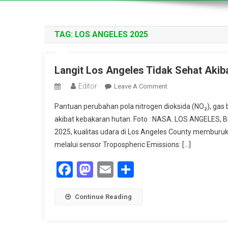
TAG:
LOS ANGELES 2025
Langit Los Angeles Tidak Sehat Akib
Editor
On
Leave A Comment
Langit
Pantuan perubahan pola nitrogen dioksida (NO₂), gas b
Los
akibat kebakaran hutan. Foto : NASA. LOS ANGELES,
Angeles
2025, kualitas udara di Los Angeles County memburuk
Tidak
melalui sensor Tropospheric Emissions: […]
Sehat
Akibat
Facebook
Mastodon
Email
Share
Polusi
Dan
Kebakaran
Continue Reading
Hutan