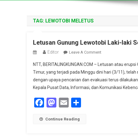
TAG:
LEWOTOBI MELETUS
Letusan Gunung Lewotobi Laki-laki 
Editor
On
Leave A Comment
Letusan
NTT, BERITALINGKUNGAN.COM – Letusan atau erupsi Gu
Gunung
Timur, yang terjadi pada Minggu dini hari (3/11), te
Lewotobi
dengan upaya pencarian dan evakuasi terus dilakuka
Laki-
Kepala Pusat Data, Informasi, dan Komunikasi Kebenc
Laki
Sebabkan
Facebook
Mastodon
Email
Share
10
Korban
Jiwa
Continue Reading