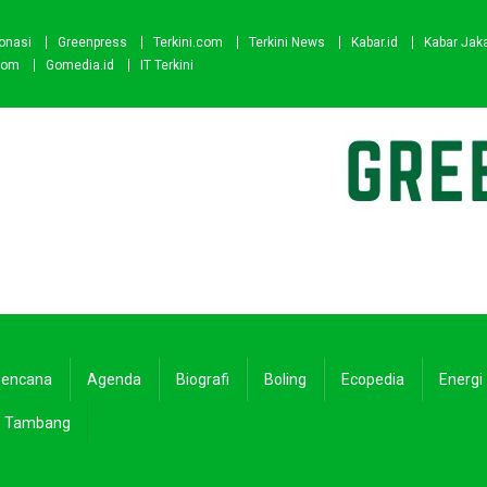
onasi
Greenpress
Terkini.com
Terkini News
Kabar.id
Kabar Jak
com
Gomedia.id
IT Terkini
encana
Agenda
Biografi
Boling
Ecopedia
Energi
Tambang