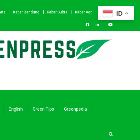
ID
arta
Kabar Bandung
Kabar Sultra
Kabar Agri
English
Green Tips
Greenpedia