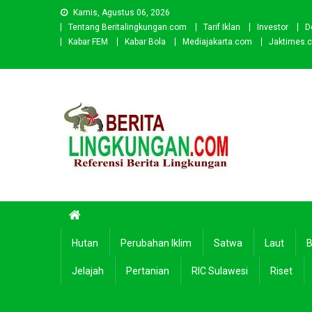
Skip
Kamis, Agustus 06, 2026
to
Tentang Beritalingkungan.com
Tarif Iklan
Investor
D
content
Kabar FEM
Kabar Bola
Mediajakarta.com
Jaktimes.
Beritalingkungan.com
Situs Berita Lingkungan Indonesia
Hutan
Perubahan Iklim
Satwa
Laut
B
Jelajah
Pertanian
RIC Sulawesi
Riset