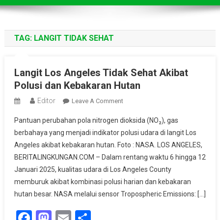
TAG:
LANGIT TIDAK SEHAT
Langit Los Angeles Tidak Sehat Akibat
Polusi dan Kebakaran Hutan
Editor
On
Leave A Comment
Langit
Pantuan perubahan pola nitrogen dioksida (NO₂), gas
Los
berbahaya yang menjadi indikator polusi udara di langit Los
Angeles
Angeles akibat kebakaran hutan. Foto : NASA. LOS ANGELES,
Tidak
BERITALINGKUNGAN.COM – Dalam rentang waktu 6 hingga 12
Sehat
Akibat
Januari 2025, kualitas udara di Los Angeles County
Polusi
memburuk akibat kombinasi polusi harian dan kebakaran
Dan
hutan besar. NASA melalui sensor Tropospheric Emissions: […]
Kebakaran
Facebook
Mastodon
Email
Share
Hutan