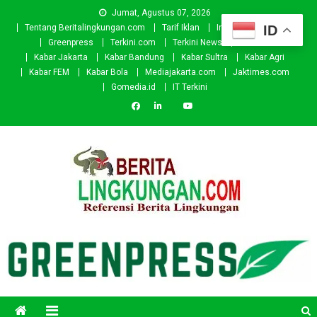
Skip
Jumat, Agustus 07, 2026
to
ID
Tentang Beritalingkungan.com
Tarif Iklan
Investor
Donasi
content
Greenpress
Terkini.com
Terkini News
Kabar.id
Kabar Jakarta
Kabar Bandung
Kabar Sultra
Kabar Agri
Kabar FEM
Kabar Bola
Mediajakarta.com
Jaktimes.com
Gomedia.id
IT Terkini
Beritalingkungan.com
Situs Berita Lingkungan Indonesia