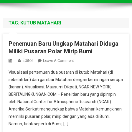
TAG:
KUTUB MATAHARI
Penemuan Baru Ungkap Matahari Diduga
Miliki Pusaran Polar Mirip Bumi
Editor
On
Leave A Comment
Penemuan
Visualisasi pertemuan dua pusaran di kutub Matahari (di
Baru
sebelah kiri) dan gambar Matahari dengan kemiringan serupa
Ungkap
(kanan). Visualisasi: Mausumi Dikpati, NCAR NEW YORK,
Matahari
BERITALINGKUNGAN.COM – Penelitian baru yang dipimpin
Diduga
Miliki
oleh National Center for Atmospheric Research (NCAR)
Pusaran
Amerika Serikat mengungkap bahwa Matahari kemungkinan
Polar
memiliki pusaran polar, mirip dengan yang ada di Bumi.
Mirip
Namun, tidak seperti di Bumi, […]
Bumi