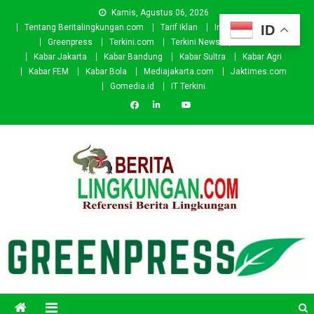
Skip
Kamis, Agustus 06, 2026
to
ID
Tentang Beritalingkungan.com
Tarif Iklan
Investor
Donasi
content
Greenpress
Terkini.com
Terkini News
Kabar.id
Kabar Jakarta
Kabar Bandung
Kabar Sultra
Kabar Agri
Kabar FEM
Kabar Bola
Mediajakarta.com
Jaktimes.com
Gomedia.id
IT Terkini
Beritalingkungan.com
Situs Berita Lingkungan Indonesia