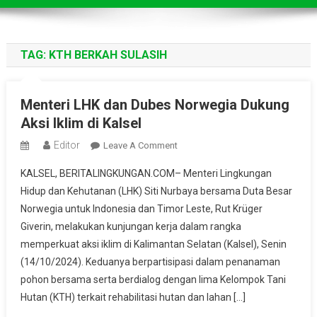
TAG:
KTH BERKAH SULASIH
Menteri LHK dan Dubes Norwegia Dukung
Aksi Iklim di Kalsel
Editor
On
Leave A Comment
Menteri
KALSEL, BERITALINGKUNGAN.COM– Menteri Lingkungan
LHK
Hidup dan Kehutanan (LHK) Siti Nurbaya bersama Duta Besar
Dan
Norwegia untuk Indonesia dan Timor Leste, Rut Krüger
Dubes
Giverin, melakukan kunjungan kerja dalam rangka
Norwegia
Dukung
memperkuat aksi iklim di Kalimantan Selatan (Kalsel), Senin
Aksi
(14/10/2024). Keduanya berpartisipasi dalam penanaman
Iklim
pohon bersama serta berdialog dengan lima Kelompok Tani
Di
Hutan (KTH) terkait rehabilitasi hutan dan lahan […]
Kalsel