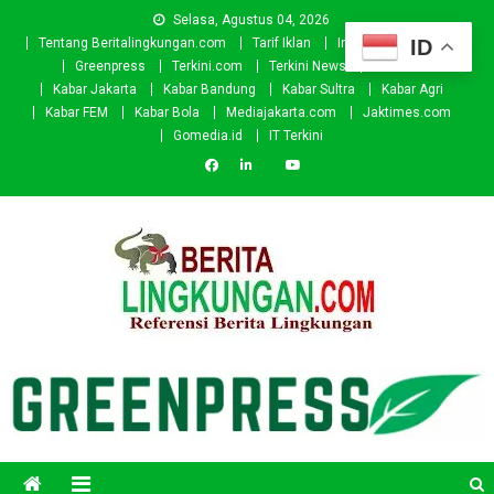
Skip
Selasa, Agustus 04, 2026
to
ID
Tentang Beritalingkungan.com
Tarif Iklan
Investor
Donasi
content
Greenpress
Terkini.com
Terkini News
Kabar.id
Kabar Jakarta
Kabar Bandung
Kabar Sultra
Kabar Agri
Kabar FEM
Kabar Bola
Mediajakarta.com
Jaktimes.com
Gomedia.id
IT Terkini
Beritalingkungan.com
Situs Berita Lingkungan Indonesia