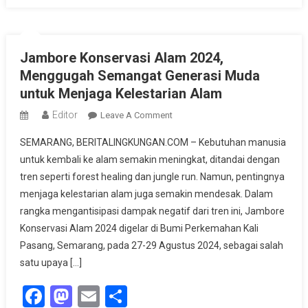
Jambore Konservasi Alam 2024,
Menggugah Semangat Generasi Muda
untuk Menjaga Kelestarian Alam
Editor
On
Leave A Comment
Jambore
SEMARANG, BERITALINGKUNGAN.COM – Kebutuhan manusia
Konservasi
untuk kembali ke alam semakin meningkat, ditandai dengan
Alam
tren seperti forest healing dan jungle run. Namun, pentingnya
2024,
menjaga kelestarian alam juga semakin mendesak. Dalam
Menggugah
Semangat
rangka mengantisipasi dampak negatif dari tren ini, Jambore
Generasi
Konservasi Alam 2024 digelar di Bumi Perkemahan Kali
Muda
Pasang, Semarang, pada 27-29 Agustus 2024, sebagai salah
Untuk
satu upaya […]
Menjaga
Facebook
Mastodon
Email
Share
Kelestarian
Alam