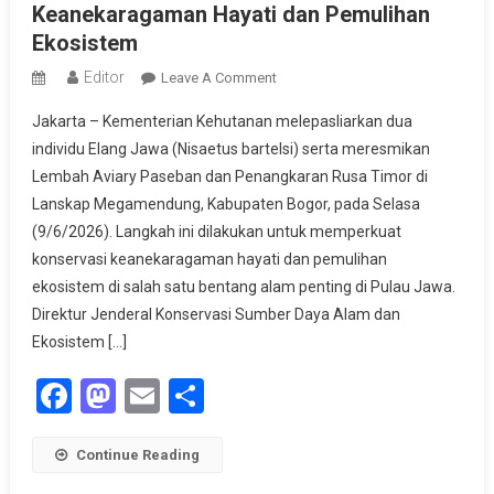
Keanekaragaman Hayati dan Pemulihan
Ekosistem
Editor
On
Leave A Comment
Kemenhut
Jakarta – Kementerian Kehutanan melepasliarkan dua
Perkuat
individu Elang Jawa (Nisaetus bartelsi) serta meresmikan
Konservasi
Lembah Aviary Paseban dan Penangkaran Rusa Timor di
Keanekaragaman
Lanskap Megamendung, Kabupaten Bogor, pada Selasa
Hayati
Dan
(9/6/2026). Langkah ini dilakukan untuk memperkuat
Pemulihan
konservasi keanekaragaman hayati dan pemulihan
Ekosistem
ekosistem di salah satu bentang alam penting di Pulau Jawa.
Direktur Jenderal Konservasi Sumber Daya Alam dan
Ekosistem […]
Facebook
Mastodon
Email
Share
Continue Reading