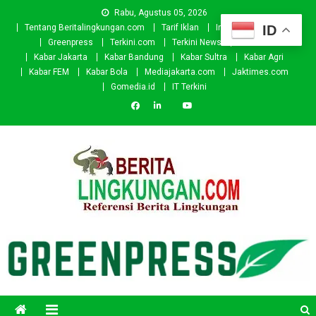
Skip
Rabu, Agustus 05, 2026
to
ID
Tentang Beritalingkungan.com
Tarif Iklan
Investor
Donasi
content
Greenpress
Terkini.com
Terkini News
Kabar.id
Kabar Jakarta
Kabar Bandung
Kabar Sultra
Kabar Agri
Kabar FEM
Kabar Bola
Mediajakarta.com
Jaktimes.com
Gomedia.id
IT Terkini
Beritalingkungan.com
Situs Berita Lingkungan Indonesia