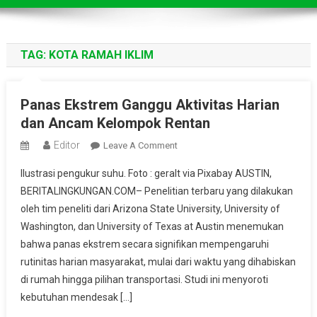
TAG:
KOTA RAMAH IKLIM
Panas Ekstrem Ganggu Aktivitas Harian
dan Ancam Kelompok Rentan
Editor
On
Leave A Comment
Panas
Ilustrasi pengukur suhu. Foto : geralt via Pixabay AUSTIN,
Ekstrem
BERITALINGKUNGAN.COM– Penelitian terbaru yang dilakukan
Ganggu
oleh tim peneliti dari Arizona State University, University of
Aktivitas
Washington, dan University of Texas at Austin menemukan
Harian
Dan
bahwa panas ekstrem secara signifikan mempengaruhi
Ancam
rutinitas harian masyarakat, mulai dari waktu yang dihabiskan
Kelompok
di rumah hingga pilihan transportasi. Studi ini menyoroti
Rentan
kebutuhan mendesak […]