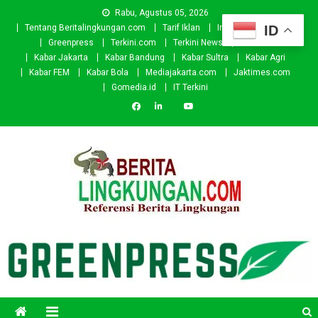
Skip
Rabu, Agustus 05, 2026
to
ID
Tentang Beritalingkungan.com
Tarif Iklan
Investor
Donasi
content
Greenpress
Terkini.com
Terkini News
Kabar.id
Kabar Jakarta
Kabar Bandung
Kabar Sultra
Kabar Agri
Kabar FEM
Kabar Bola
Mediajakarta.com
Jaktimes.com
Gomedia.id
IT Terkini
Beritalingkungan.com
Situs Berita Lingkungan Indonesia