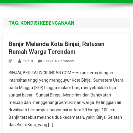
TAG:
KONDISI KEBENCANAAN
Banjir Melanda Kota Binjai, Ratusan
Rumah Warga Terendam
Editor
On
Leave A Comment
Banjir
BINJAI, BERITALINGKUNGAN.COM – Hujan deras dengan
Melanda
intensitas tinggi yang mengguyur Kota Binjai, Sumatera Utara,
Kota
pada Minggu (8/9) hingga malam hari, menyebabkan tiga
Binjai,
sungai besar—Sungai Bingai, Mencirim, dan Bangkatan—
Ratusan
Rumah
meluap dan menggenangi pemukiman warga. Ketinggian air
Warga
di wilayah terdampak bervariasi antara 30 hingga 100 cm.
Terendam
Banjir tersebut melanda dua kecamatan, yakni Binjai Selatan
dan Binjai Kota, yang […]