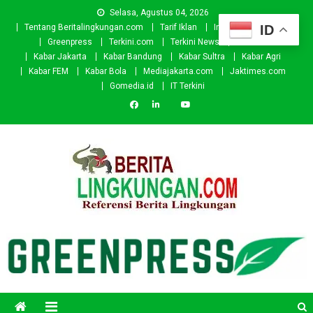
Skip
Selasa, Agustus 04, 2026
to
ID
Tentang Beritalingkungan.com
Tarif Iklan
Investor
Donasi
content
Greenpress
Terkini.com
Terkini News
Kabar.id
Kabar Jakarta
Kabar Bandung
Kabar Sultra
Kabar Agri
Kabar FEM
Kabar Bola
Mediajakarta.com
Jaktimes.com
Gomedia.id
IT Terkini
Beritalingkungan.com
Situs Berita Lingkungan Indonesia